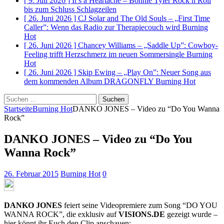
[ 9. Juli 2026 ]
It’s a Heartache – Bonnie Tyler Rock n Roll
bis zum Schluss
Schlagzeilen
[ 26. Juni 2026 ]
CJ Solar and The Old Souls – „First Time
Caller”: Wenn das Radio zur Therapiecouch wird
Burning
Hot
[ 26. Juni 2026 ]
Chancey Williams – „Saddle Up”: Cowboy-
Feeling trifft Herzschmerz im neuen Sommersingle
Burning
Hot
[ 26. Juni 2026 ]
Skip Ewing – „Play On”: Neuer Song aus
dem kommenden Album DRAGONFLY
Burning Hot
Suchen
nach:
Startseite
Burning Hot
DANKO JONES – Video zu “Do You Wanna
Rock”
DANKO JONES – Video zu “Do You
Wanna Rock”
26. Februar 2015
Burning Hot
0
DANKO JONES
feiert seine Videopremiere zum Song “DO YOU
WANNA ROCK”, die exklusiv auf
VISIONS.DE
gezeigt wurde –
hier könnt ihr Euch den Clip anschauen: