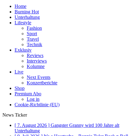
Home
Burning Hot
Unterhaltung
Lifestyle
Fashion
Sport
Travel
Technik
Exklusiv
Reviews
Interviews
Kolumne
Live
Next Events
Konzertberichte
Shop
Premium Abo
Log in
Cookie-Richtlinie (EU)
News Ticker
[ 7. August 2026 ]
Gangster Granny wird 100 Jahre alt
Unterhaltung