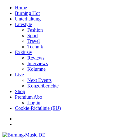
Home
Burning Hot
Unterhaltung
Lifestyle
Fashion
Sport
Travel
Technik
Exklusiv
Reviews
Interviews
Kolumne
Live
Next Events
Konzertberichte
Shop
Premium Abo
Log in
Cookie-Richtlinie (EU)
Facebook
Youtube