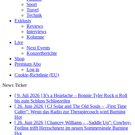
Sport
Travel
Technik
Exklusiv
Reviews
Interviews
Kolumne
Live
Next Events
Konzertberichte
Shop
Premium Abo
Log in
Cookie-Richtlinie (EU)
News Ticker
[ 9. Juli 2026 ]
It’s a Heartache – Bonnie Tyler Rock n Roll
bis zum Schluss
Schlagzeilen
[ 26. Juni 2026 ]
CJ Solar and The Old Souls – „First Time
Caller”: Wenn das Radio zur Therapiecouch wird
Burning
Hot
[ 26. Juni 2026 ]
Chancey Williams – „Saddle Up”: Cowboy-
Feeling trifft Herzschmerz im neuen Sommersingle
Burning
Hot