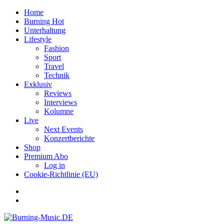
Home
Burning Hot
Unterhaltung
Lifestyle
Fashion
Sport
Travel
Technik
Exklusiv
Reviews
Interviews
Kolumne
Live
Next Events
Konzertberichte
Shop
Premium Abo
Log in
Cookie-Richtlinie (EU)
Facebook
Youtube