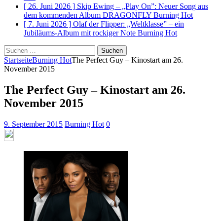
[ 26. Juni 2026 ]
Skip Ewing – „Play On”: Neuer Song aus
dem kommenden Album DRAGONFLY
Burning Hot
[ 7. Juni 2026 ]
Olaf der Flipper: „Weltklasse” – ein
Jubiläums-Album mit rockiger Note
Burning Hot
Suchen
nach:
Startseite
Burning Hot
The Perfect Guy – Kinostart am 26.
November 2015
The Perfect Guy – Kinostart am 26.
November 2015
9. September 2015
Burning Hot
0