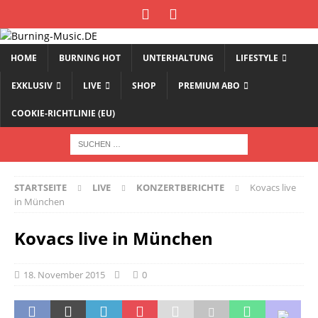
HOME
BURNING HOT
UNTERHALTUNG
LIFESTYLE
EXKLUSIV
LIVE
SHOP
PREMIUM ABO
COOKIE-RICHTLINIE (EU)
STARTSEITE
LIVE
KONZERTBERICHTE
Kovacs live
in München
Kovacs live in München
18. November 2015
0