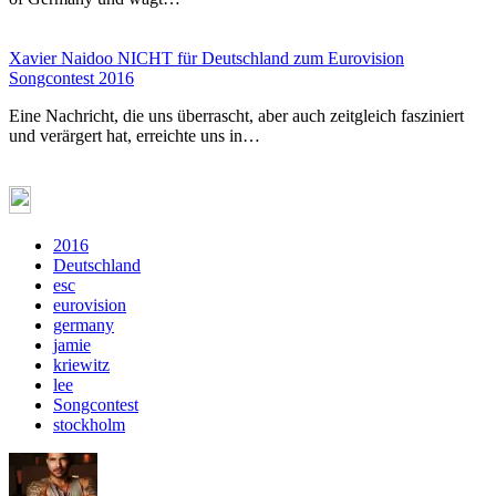
Xavier Naidoo NICHT für Deutschland zum Eurovision
Songcontest 2016
Eine Nachricht, die uns überrascht, aber auch zeitgleich fasziniert
und verärgert hat, erreichte uns in…
2016
Deutschland
esc
eurovision
germany
jamie
kriewitz
lee
Songcontest
stockholm