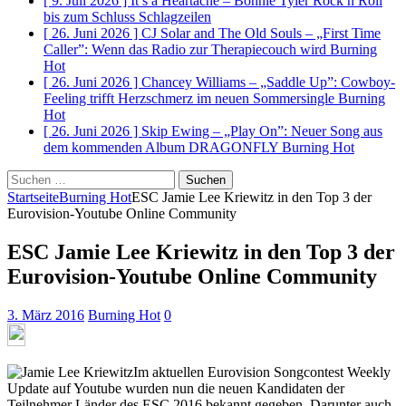
[ 9. Juli 2026 ]
It’s a Heartache – Bonnie Tyler Rock n Roll
bis zum Schluss
Schlagzeilen
[ 26. Juni 2026 ]
CJ Solar and The Old Souls – „First Time
Caller”: Wenn das Radio zur Therapiecouch wird
Burning
Hot
[ 26. Juni 2026 ]
Chancey Williams – „Saddle Up”: Cowboy-
Feeling trifft Herzschmerz im neuen Sommersingle
Burning
Hot
[ 26. Juni 2026 ]
Skip Ewing – „Play On”: Neuer Song aus
dem kommenden Album DRAGONFLY
Burning Hot
Suchen
nach:
Startseite
Burning Hot
ESC Jamie Lee Kriewitz in den Top 3 der
Eurovision-Youtube Online Community
ESC Jamie Lee Kriewitz in den Top 3 der
Eurovision-Youtube Online Community
3. März 2016
Burning Hot
0
Im aktuellen Eurovision Songcontest Weekly
Update auf Youtube wurden nun die neuen Kandidaten der
Teilnehmer Länder des ESC 2016 bekannt gegeben. Darunter auch