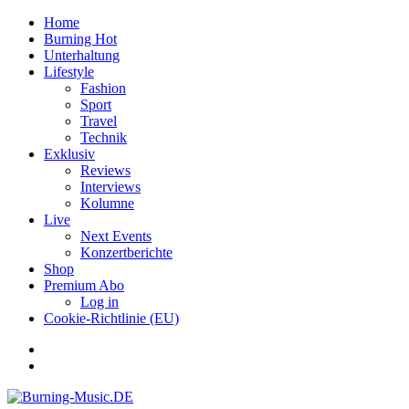
Home
Burning Hot
Unterhaltung
Lifestyle
Fashion
Sport
Travel
Technik
Exklusiv
Reviews
Interviews
Kolumne
Live
Next Events
Konzertberichte
Shop
Premium Abo
Log in
Cookie-Richtlinie (EU)
Facebook
Youtube