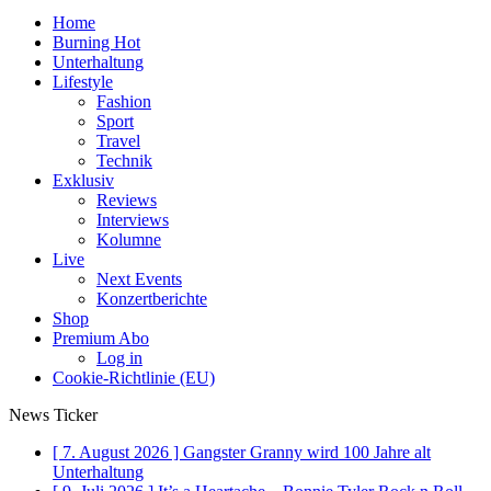
Home
Burning Hot
Unterhaltung
Lifestyle
Fashion
Sport
Travel
Technik
Exklusiv
Reviews
Interviews
Kolumne
Live
Next Events
Konzertberichte
Shop
Premium Abo
Log in
Cookie-Richtlinie (EU)
News Ticker
[ 7. August 2026 ]
Gangster Granny wird 100 Jahre alt
Unterhaltung