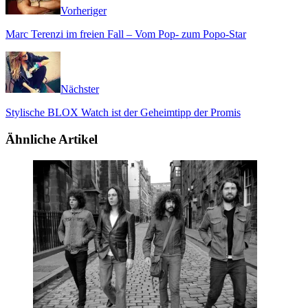
Vorheriger
Marc Terenzi im freien Fall – Vom Pop- zum Popo-Star
Nächster
Stylische BLOX Watch ist der Geheimtipp der Promis
Ähnliche Artikel