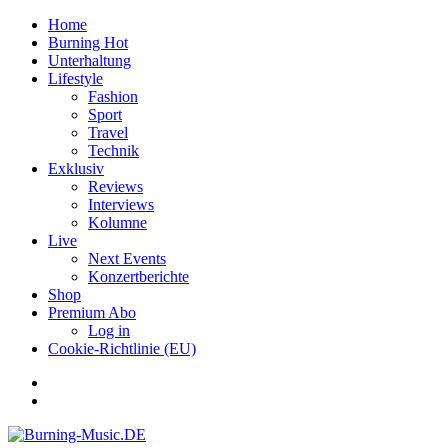
Home
Burning Hot
Unterhaltung
Lifestyle
Fashion
Sport
Travel
Technik
Exklusiv
Reviews
Interviews
Kolumne
Live
Next Events
Konzertberichte
Shop
Premium Abo
Log in
Cookie-Richtlinie (EU)
Facebook
Youtube