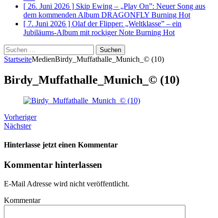
[ 26. Juni 2026 ]
Skip Ewing – „Play On”: Neuer Song aus
dem kommenden Album DRAGONFLY
Burning Hot
[ 7. Juni 2026 ]
Olaf der Flipper: „Weltklasse” – ein
Jubiläums-Album mit rockiger Note
Burning Hot
Suchen
nach:
Startseite
Medien
Birdy_Muffathalle_Munich_© (10)
Birdy_Muffathalle_Munich_© (10)
Vorheriger
Nächster
Hinterlasse jetzt einen Kommentar
Kommentar hinterlassen
E-Mail Adresse wird nicht veröffentlicht.
Kommentar