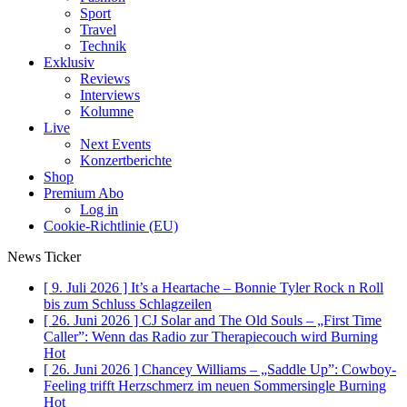
Sport
Travel
Technik
Exklusiv
Reviews
Interviews
Kolumne
Live
Next Events
Konzertberichte
Shop
Premium Abo
Log in
Cookie-Richtlinie (EU)
News Ticker
[ 9. Juli 2026 ]
It’s a Heartache – Bonnie Tyler Rock n Roll
bis zum Schluss
Schlagzeilen
[ 26. Juni 2026 ]
CJ Solar and The Old Souls – „First Time
Caller”: Wenn das Radio zur Therapiecouch wird
Burning
Hot
[ 26. Juni 2026 ]
Chancey Williams – „Saddle Up”: Cowboy-
Feeling trifft Herzschmerz im neuen Sommersingle
Burning
Hot