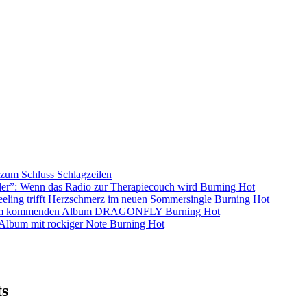
s zum Schluss
Schlagzeilen
ller”: Wenn das Radio zur Therapiecouch wird
Burning Hot
eling trifft Herzschmerz im neuen Sommersingle
Burning Hot
s dem kommenden Album DRAGONFLY
Burning Hot
s-Album mit rockiger Note
Burning Hot
ts