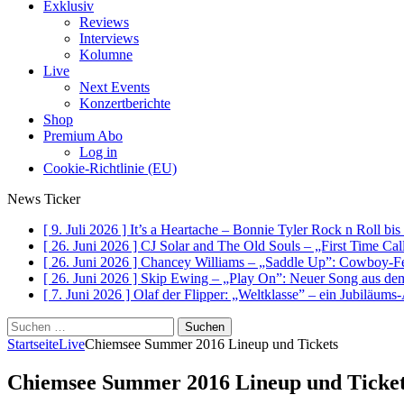
Exklusiv
Reviews
Interviews
Kolumne
Live
Next Events
Konzertberichte
Shop
Premium Abo
Log in
Cookie-Richtlinie (EU)
News Ticker
[ 9. Juli 2026 ]
It’s a Heartache – Bonnie Tyler Rock n Roll bi
[ 26. Juni 2026 ]
CJ Solar and The Old Souls – „First Time Ca
[ 26. Juni 2026 ]
Chancey Williams – „Saddle Up”: Cowboy-Fe
[ 26. Juni 2026 ]
Skip Ewing – „Play On”: Neuer Song au
[ 7. Juni 2026 ]
Olaf der Flipper: „Weltklasse” – ein Jubiläum
Suchen
nach:
Startseite
Live
Chiemsee Summer 2016 Lineup und Tickets
Chiemsee Summer 2016 Lineup und Ticke