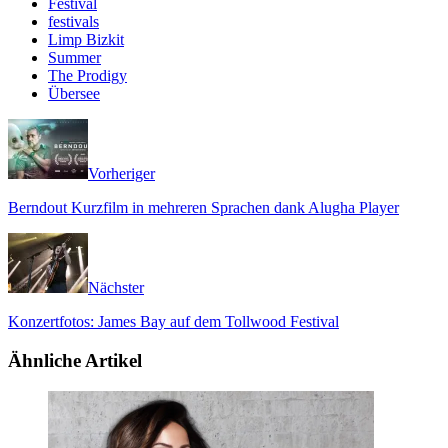
Festival
festivals
Limp Bizkit
Summer
The Prodigy
Übersee
Vorheriger
Berndout Kurzfilm in mehreren Sprachen dank Alugha Player
Nächster
Konzertfotos: James Bay auf dem Tollwood Festival
Ähnliche Artikel