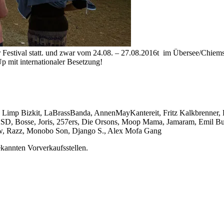
Festival statt. und zwar vom 24.08. – 27.08.2016t im Übersee/Chiem
Up mit internationaler Besetzung!
oki, Limp Bizkit, LaBrassBanda, AnnenMayKantereit, Fritz Kalkbrenne
, Bosse, Joris, 257ers, Die Orsons, Moop Mama, Jamaram, Emil Bulls,
Crew, Razz, Monobo Son, Django S., Alex Mofa Gang
ekannten Vorverkaufsstellen.