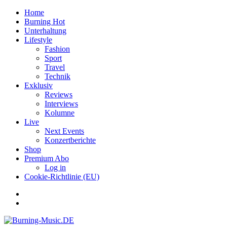
Home
Burning Hot
Unterhaltung
Lifestyle
Fashion
Sport
Travel
Technik
Exklusiv
Reviews
Interviews
Kolumne
Live
Next Events
Konzertberichte
Shop
Premium Abo
Log in
Cookie-Richtlinie (EU)
Facebook
Youtube