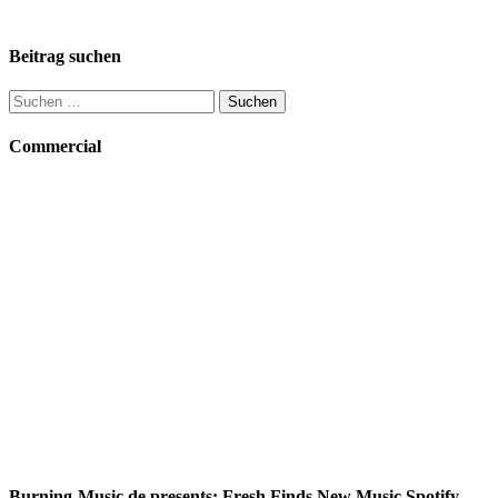
Beitrag suchen
Suchen
nach:
Commercial
Burning-Music.de presents: Fresh Finds New Music Spotify