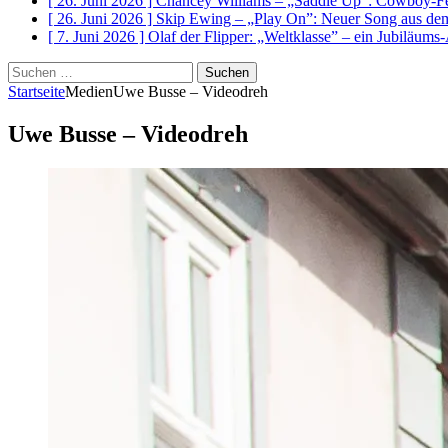
[ 26. Juni 2026 ]
Chancey Williams – „Saddle Up”: Cowboy-Fe
[ 26. Juni 2026 ]
Skip Ewing – „Play On”: Neuer Song au
[ 7. Juni 2026 ]
Olaf der Flipper: „Weltklasse” – ein Jubiläum
Suchen
nach:
Startseite
Medien
Uwe Busse – Videodreh
Uwe Busse – Videodreh