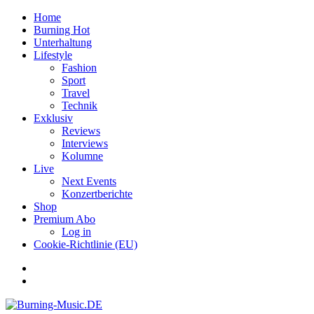
Home
Burning Hot
Unterhaltung
Lifestyle
Fashion
Sport
Travel
Technik
Exklusiv
Reviews
Interviews
Kolumne
Live
Next Events
Konzertberichte
Shop
Premium Abo
Log in
Cookie-Richtlinie (EU)
Facebook
Youtube