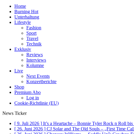
Home
Burning Hot
Unterhaltung
Lifestyle
Fashion
Sport
Travel
Technik
Exklusiv
Reviews
Interviews
Kolumne
Live
Next Events
Konzertberichte
Shop
Premium Abo
Log in
Cookie-Richtlinie (EU)
News Ticker
[ 9. Juli 2026 ]
It’s a Heartache – Bonnie Tyler Rock n Roll bi
[ 26. Juni 2026 ]
CJ Solar and The Old Souls – „First Time Ca