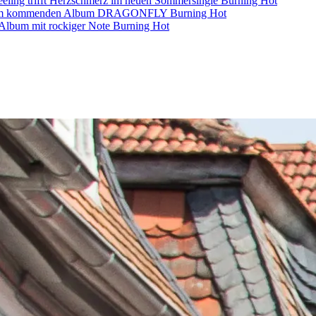
eling trifft Herzschmerz im neuen Sommersingle
Burning Hot
s dem kommenden Album DRAGONFLY
Burning Hot
s-Album mit rockiger Note
Burning Hot