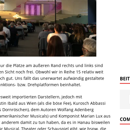
Nur die Plätze am äußeren Rand rechts und links sind
 Sicht noch frei. Obwohl wir in Reihe 15 relativ weit
BEI
och gut. Uns fällt das unerwartet aufwändig gestaltete
unktions- bzw. Drehplatformen beinhaltet.
sweit importierten Darstellern, jedoch mit
in Ibald aus Wien (als die böse Fee), Kurosch Abbassi
(als Dornröschen), dem Autoren Wolfang Adenberg
amerikanischer Musicals) und Komponist Marian Lux aus
COM
er anderem damit zu tun haben, da es in Hanau bisweilen
Musical, Theater oder Schauspiel gibt, wie bspw. die