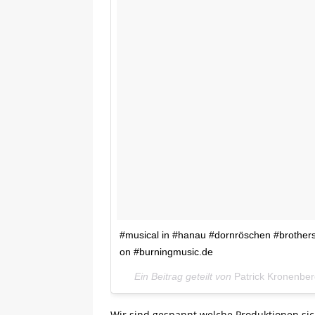
#musical in #hanau #dornröschen #brother
on #burningmusic.de
Ein Beitrag geteilt von
Patrick Kronenber
Wir sind gespannt welche Produktionen sic