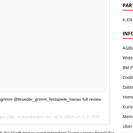
PAR
K-EN
INF
AGBs
Wide
BM P
Cooki
Date
Hom
sgrimm @brueder_grimm_festspiele_hanau full review
Küns
Mein
ger
(@p_kronenberger) am
Jul 8, 2018 um 2:37 PDT
Über
h die Stadt Hanau (und Intendant Frank-Lorenz Engel) für