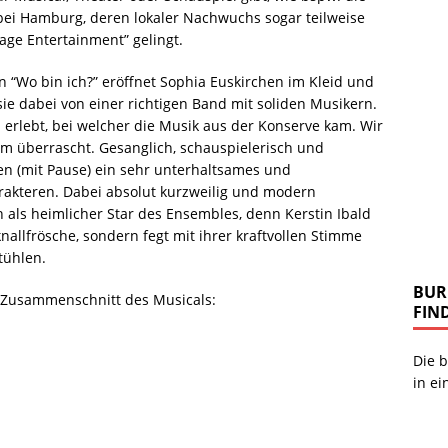
bei Hamburg, deren lokaler Nachwuchs sogar teilweise
ge Entertainment” gelingt.
 “Wo bin ich?” eröffnet Sophia Euskirchen im Kleid und
sie dabei von einer richtigen Band mit soliden Musikern.
rlebt, bei welcher die Musik aus der Konserve kam. Wir
m überrascht. Gesanglich, schauspielerisch und
n (mit Pause) ein sehr unterhaltsames und
rakteren. Dabei absolut kurzweilig und modern
h als heimlicher Star des Ensembles, denn Kerstin Ibald
nallfrösche, sondern fegt mit ihrer kraftvollen Stimme
tühlen.
BUR
en Zusammenschnitt des Musicals:
FIN
Die b
in ei