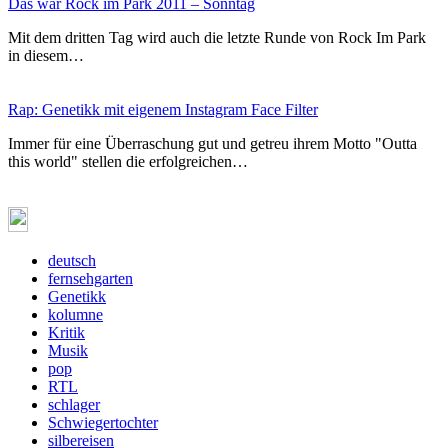
Das war Rock im Park 2011 – Sonntag
Mit dem dritten Tag wird auch die letzte Runde von Rock Im Park
in diesem…
Rap: Genetikk mit eigenem Instagram Face Filter
Immer für eine Überraschung gut und getreu ihrem Motto "Outta
this world" stellen die erfolgreichen…
deutsch
fernsehgarten
Genetikk
kolumne
Kritik
Musik
pop
RTL
schlager
Schwiegertochter
silbereisen