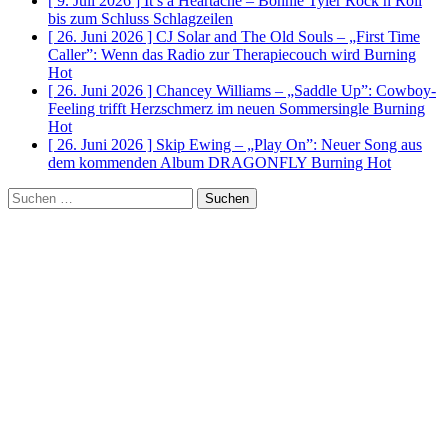
[ 9. Juli 2026 ]
It’s a Heartache – Bonnie Tyler Rock n Roll
bis zum Schluss
Schlagzeilen
[ 26. Juni 2026 ]
CJ Solar and The Old Souls – „First Time
Caller”: Wenn das Radio zur Therapiecouch wird
Burning
Hot
[ 26. Juni 2026 ]
Chancey Williams – „Saddle Up”: Cowboy-
Feeling trifft Herzschmerz im neuen Sommersingle
Burning
Hot
[ 26. Juni 2026 ]
Skip Ewing – „Play On”: Neuer Song aus
dem kommenden Album DRAGONFLY
Burning Hot
Suchen
nach: