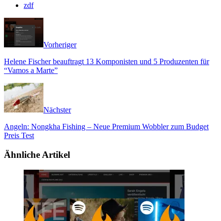
zdf
Vorheriger
Helene Fischer beauftragt 13 Komponisten und 5 Produzenten für
“Vamos a Marte”
Nächster
Angeln: Nongkha Fishing – Neue Premium Wobbler zum Budget
Preis Test
Ähnliche Artikel