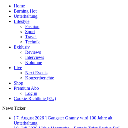
Home
Burning Hot
Unterhaltung
Lifestyle
Fashion
Sport
Travel
Technik
Exklusiv
Reviews
Interviews
Kolumne
Live
Next Events
Konzertberichte
Shop
Premium Abo
Log in
Cookie-Richtlinie (EU)
News Ticker
[ 7. August 2026 ]
Gangster Granny wird 100 Jahre alt
Unterhaltung