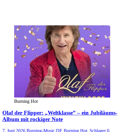
Burning Hot
Olaf der Flipper: „Weltklasse” – ein Jubiläums-
Album mit rockiger Note
7. Juni 2026
Burning-Music.DE
Burning Hot
,
Schlager
0