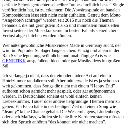
perfekte Schwiegertochter seine/ihre “unbeschreiblich beste” Single
veröffentlicht hat, ist zu erkennen: Die Abwärtsspirale an banalen
Kompositionen lässt sich nicht mehr aufhalten. Getreu dem Motto
“Angebot/Nachfrage” werden seit 2015 nur noch die Themen
behandelt, die mit geringstem Risiko und minimalem finanziellen
Invest seitens der Musikkonzerne im besten Fall als steuerlicher
Verlust abgeschrieben werden können.
Wer außergewöhnliche Musikvideos Made in Germany sucht, der
wird im Pop oder Schlager lange suchen. Einzig und allein in der
Rap Szene legen ungewöhnliche und unabhängige Acts wie
GENETIKK
ausgefallene Ideen oder gar Musikvideos im großen
Stil.
Ich verlange ja nicht, dass der ein oder andere Act auf einem
Hotelzimmer randalieren soll. Aber mittlerweile ist es ja schon so
weit gekommen, dass Songs die nicht mit einem “Happy End”
aufhören schon garnicht mehr gespielt, oder gar aufgenommen
werden. In Deutschland scheint es wohl einfach keinen
Liebeskummer, Trauer oder andere tiefgründige Themen mehr zu
geben. Ein Falco hätte in der heutigen Zeit mit einem Song wie
“Jeanny” keine Chance gehabt. Die Westernhagens, Lindenbergs
oder auch Maffays, würden sie heute ihre Karrieren starten müssten
sich den Spruch anhören “das können wir nicht machen”.