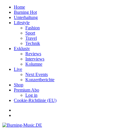
Home
Burning Hot
Unterhaltung
Lifestyle
Fashion
Sport
Travel
Technik
Exklusiv
Reviews
Interviews
Kolumne
Live
Next Events
Konzertberichte
Shop
Premium Abo
Log in
Cookie-Richtlinie (EU)
Facebook
Youtube