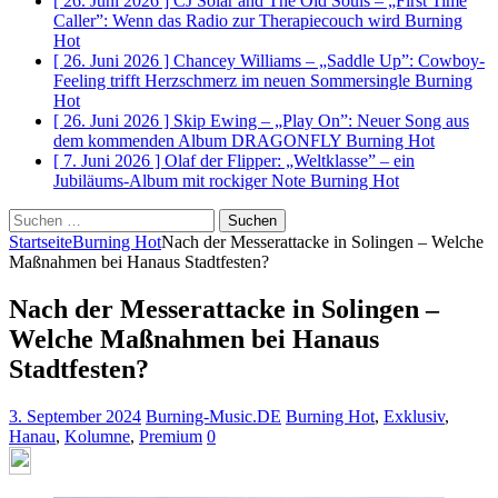
[ 26. Juni 2026 ]
CJ Solar and The Old Souls – „First Time
Caller”: Wenn das Radio zur Therapiecouch wird
Burning
Hot
[ 26. Juni 2026 ]
Chancey Williams – „Saddle Up”: Cowboy-
Feeling trifft Herzschmerz im neuen Sommersingle
Burning
Hot
[ 26. Juni 2026 ]
Skip Ewing – „Play On”: Neuer Song aus
dem kommenden Album DRAGONFLY
Burning Hot
[ 7. Juni 2026 ]
Olaf der Flipper: „Weltklasse” – ein
Jubiläums-Album mit rockiger Note
Burning Hot
Suchen
nach:
Startseite
Burning Hot
Nach der Messerattacke in Solingen – Welche
Maßnahmen bei Hanaus Stadtfesten?
Nach der Messerattacke in Solingen –
Welche Maßnahmen bei Hanaus
Stadtfesten?
3. September 2024
Burning-Music.DE
Burning Hot
,
Exklusiv
,
Hanau
,
Kolumne
,
Premium
0