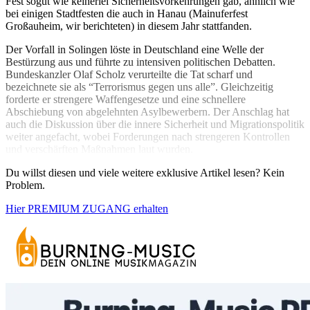
Fest sogut wie keinerlei Sicherheitsvorkehrungen gab, ähnlich wie
bei einigen Stadtfesten die auch in Hanau (Mainuferfest
Großauheim, wir berichteten) in diesem Jahr stattfanden.
Der Vorfall in Solingen löste in Deutschland eine Welle der
Bestürzung aus und führte zu intensiven politischen Debatten.
Bundeskanzler Olaf Scholz verurteilte die Tat scharf und
bezeichnete sie als “Terrorismus gegen uns alle”. Gleichzeitig
forderte er strengere Waffengesetze und eine schnellere
Abschiebung von abgelehnten Asylbewerbern. Der Anschlag hat
auch die Diskussion über die innere Sicherheit und Migrationspolitik
weiter angefacht, wobei Forderungen nach strengeren Kontrollen
und verschärften Maßnahmen laut wurden.
Du willst diesen und viele weitere exklusive Artikel lesen? Kein
Problem.
Hier PREMIUM ZUGANG erhalten