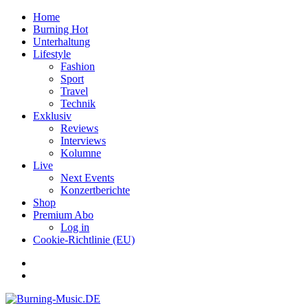
Home
Burning Hot
Unterhaltung
Lifestyle
Fashion
Sport
Travel
Technik
Exklusiv
Reviews
Interviews
Kolumne
Live
Next Events
Konzertberichte
Shop
Premium Abo
Log in
Cookie-Richtlinie (EU)
Facebook
Youtube