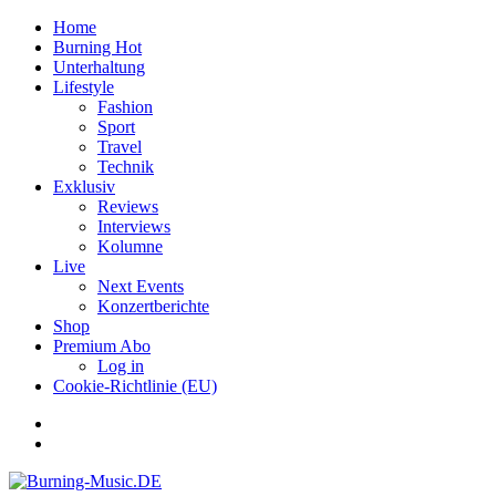
Home
Burning Hot
Unterhaltung
Lifestyle
Fashion
Sport
Travel
Technik
Exklusiv
Reviews
Interviews
Kolumne
Live
Next Events
Konzertberichte
Shop
Premium Abo
Log in
Cookie-Richtlinie (EU)
Facebook
Youtube