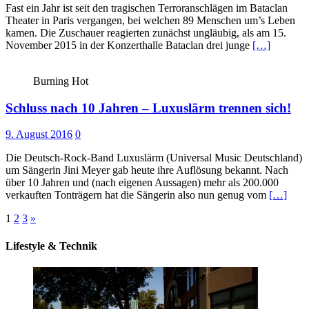
Fast ein Jahr ist seit den tragischen Terroranschlägen im Bataclan
Theater in Paris vergangen, bei welchen 89 Menschen um’s Leben
kamen. Die Zuschauer reagierten zunächst ungläubig, als am 15.
November 2015 in der Konzerthalle Bataclan drei junge
[…]
Burning Hot
Schluss nach 10 Jahren – Luxuslärm trennen sich!
9. August 2016
0
Die Deutsch-Rock-Band Luxuslärm (Universal Music Deutschland)
um Sängerin Jini Meyer gab heute ihre Auflösung bekannt. Nach
über 10 Jahren und (nach eigenen Aussagen) mehr als 200.000
verkauften Tonträgern hat die Sängerin also nun genug vom
[…]
Seitennummerierung
1
2
3
»
der
Lifestyle & Technik
Beiträge