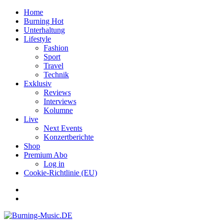
Home
Burning Hot
Unterhaltung
Lifestyle
Fashion
Sport
Travel
Technik
Exklusiv
Reviews
Interviews
Kolumne
Live
Next Events
Konzertberichte
Shop
Premium Abo
Log in
Cookie-Richtlinie (EU)
Facebook
Youtube