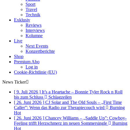
Sport
Travel
Technik
Exklusiv
Reviews
Interviews
Kolumne
Live
Next Events
Konzertberichte
Shop
Premium Abo
Log in
Cookie-Richtlinie (EU)
News Ticker
[ 9. Juli 2026 ]
It’s a Heartache – Bonnie Tyler Rock n Roll
bis zum Schluss
Schlagzeilen
[ 26. Juni 2026 ]
CJ Solar and The Old Souls – „First Time
Caller”: Wenn das Radio zur Therapiecouch wird
Burning
Hot
[ 26. Juni 2026 ]
Chancey Williams – „Saddle Up”: Cowboy-
Feeling trifft Herzschmerz im neuen Sommersingle
Burning
Hot