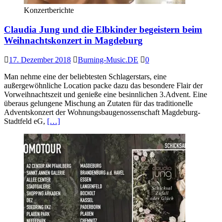
Konzertberichte
Claudia Jung und die Elbkinder begeistern beim
Weihnachtskonzert in Magdeburg
17. Dezember 2018
Burning-Music.DE
0
Man nehme eine der beliebtesten Schlagerstars, eine
außergewöhnliche Location packe dazu das be­sondere Flair der
Vorweihnachtszeit und genieße eine besinnlichen 3.Advent. Eine
überaus gelungene Mischung an Zutaten für das traditionelle
Adventskonzert der Wohnungsbaugenossenschaft Magde­burg-
Stadtfeld eG,
[…]