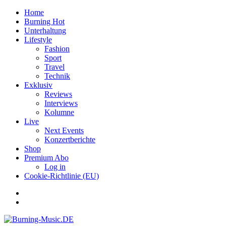
Home
Burning Hot
Unterhaltung
Lifestyle
Fashion
Sport
Travel
Technik
Exklusiv
Reviews
Interviews
Kolumne
Live
Next Events
Konzertberichte
Shop
Premium Abo
Log in
Cookie-Richtlinie (EU)
Facebook
Youtube