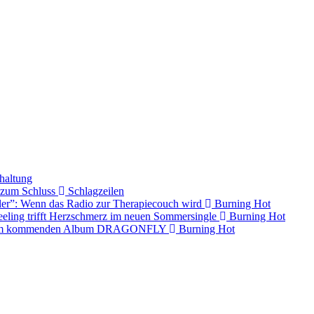
haltung
s zum Schluss
Schlagzeilen
ller”: Wenn das Radio zur Therapiecouch wird
Burning Hot
eling trifft Herzschmerz im neuen Sommersingle
Burning Hot
s dem kommenden Album DRAGONFLY
Burning Hot