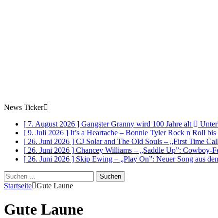
News Ticker
[ 7. August 2026 ]
Gangster Granny wird 100 Jahre alt
Unter
[ 9. Juli 2026 ]
It’s a Heartache – Bonnie Tyler Rock n Roll bi
[ 26. Juni 2026 ]
CJ Solar and The Old Souls – „First Time Ca
[ 26. Juni 2026 ]
Chancey Williams – „Saddle Up”: Cowboy-Fe
[ 26. Juni 2026 ]
Skip Ewing – „Play On”: Neuer Song au
Suchen
nach:
Startseite
Gute Laune
Gute Laune