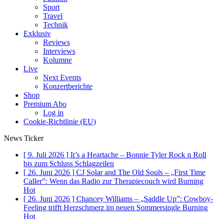
Sport
Travel
Technik
Exklusiv
Reviews
Interviews
Kolumne
Live
Next Events
Konzertberichte
Shop
Premium Abo
Log in
Cookie-Richtlinie (EU)
News Ticker
[ 9. Juli 2026 ]
It’s a Heartache – Bonnie Tyler Rock n Roll
bis zum Schluss
Schlagzeilen
[ 26. Juni 2026 ]
CJ Solar and The Old Souls – „First Time
Caller”: Wenn das Radio zur Therapiecouch wird
Burning
Hot
[ 26. Juni 2026 ]
Chancey Williams – „Saddle Up”: Cowboy-
Feeling trifft Herzschmerz im neuen Sommersingle
Burning
Hot