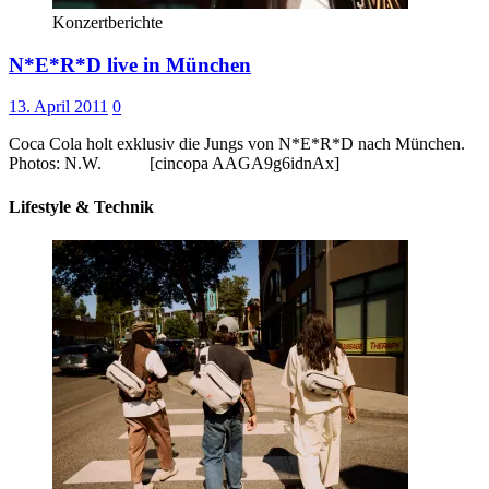
Konzertberichte
N*E*R*D live in München
13. April 2011
0
Coca Cola holt exklusiv die Jungs von N*E*R*D nach München.
Photos: N.W. [cincopa AAGA9g6idnAx]
Lifestyle & Technik