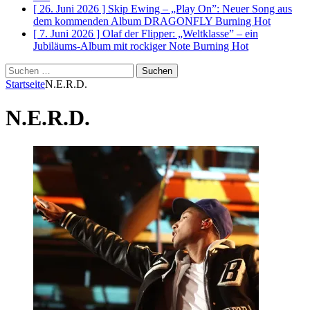
[ 26. Juni 2026 ]
Skip Ewing – „Play On”: Neuer Song aus
dem kommenden Album DRAGONFLY
Burning Hot
[ 7. Juni 2026 ]
Olaf der Flipper: „Weltklasse” – ein
Jubiläums-Album mit rockiger Note
Burning Hot
Suchen
nach:
Startseite
N.E.R.D.
N.E.R.D.