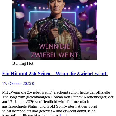
Burning Hot
Ein Hit und 256 Seiten – Wenn die Zwiebel weint!
17. Oktober 2025
0
Mit „Wenn die Zwiebel weint“ erscheint schon heute der offizielle
Titelsong zum gleichnamigen Roman von Patrick Kronenberger, der
am 13. Januar 2026 veröffentlicht wird.Der mehrfach
ausgezeichnete Platin- und Gold-Songwriter hat den Song
selbst komponiert und getextet – und erweckt damit seine
Romanfigur Phayu Hartmann alias
[…]