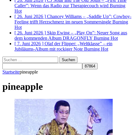
[ 26. Juni 2026 ]
CJ Solar and The Old Souls – „First Time
Caller”: Wenn das Radio zur Therapiecouch wird
Burning
Hot
[ 26. Juni 2026 ]
Chancey Williams – „Saddle Up”: Cowboy-
Feeling trifft Herzschmerz im neuen Sommersingle
Burning
Hot
[ 26. Juni 2026 ]
Skip Ewing – „Play On”: Neuer Song aus
dem kommenden Album DRAGONFLY
Burning Hot
[ 7. Juni 2026 ]
Olaf der Flipper: „Weltklasse” – ein
Jubiläums-Album mit rockiger Note
Burning Hot
Suchen
nach:
Startseite
pineapple
pineapple