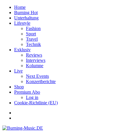
Home
Burning Hot
Unterhaltung
Lifestyle
Fashion
Sport
Travel
Technik
Exklusiv
Reviews
Interviews
Kolumne
Live
Next Events
Konzertberichte
Shop
Premium Abo
Log in
Cookie-Richtlinie (EU)
Facebook
Youtube