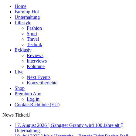
Home
Burning Hot
Unterhaltung
Lifestyle
Fashion
Sport
Travel
Technik
Exklusiv
Reviews
Interviews
Kolumne
Live
Next Events
Konzertberichte
Shop
Premium Abo
Log in
Cookie-Richtlinie (EU)
News Ticker
[ 7. August 2026 ]
Gangster Granny wird 100 Jahre alt
Unterhaltung