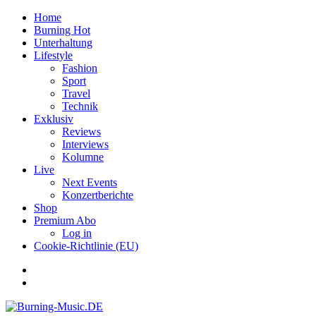
Home
Burning Hot
Unterhaltung
Lifestyle
Fashion
Sport
Travel
Technik
Exklusiv
Reviews
Interviews
Kolumne
Live
Next Events
Konzertberichte
Shop
Premium Abo
Log in
Cookie-Richtlinie (EU)
Facebook
Youtube