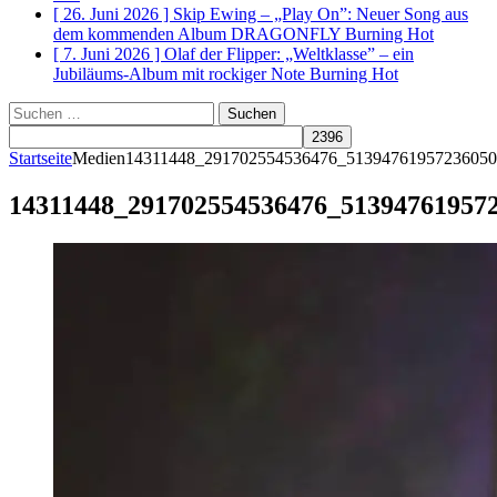
[ 26. Juni 2026 ]
Skip Ewing – „Play On”: Neuer Song aus
dem kommenden Album DRAGONFLY
Burning Hot
[ 7. Juni 2026 ]
Olaf der Flipper: „Weltklasse” – ein
Jubiläums-Album mit rockiger Note
Burning Hot
Suchen
nach:
Startseite
Medien
14311448_291702554536476_51394761957236050
14311448_291702554536476_51394761957