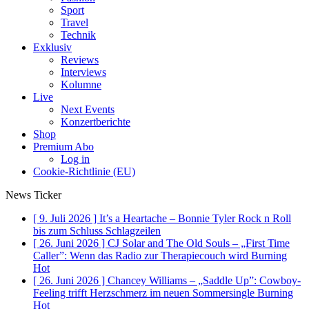
Sport
Travel
Technik
Exklusiv
Reviews
Interviews
Kolumne
Live
Next Events
Konzertberichte
Shop
Premium Abo
Log in
Cookie-Richtlinie (EU)
News Ticker
[ 9. Juli 2026 ]
It’s a Heartache – Bonnie Tyler Rock n Roll
bis zum Schluss
Schlagzeilen
[ 26. Juni 2026 ]
CJ Solar and The Old Souls – „First Time
Caller”: Wenn das Radio zur Therapiecouch wird
Burning
Hot
[ 26. Juni 2026 ]
Chancey Williams – „Saddle Up”: Cowboy-
Feeling trifft Herzschmerz im neuen Sommersingle
Burning
Hot