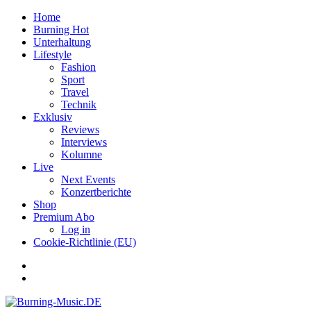
Home
Burning Hot
Unterhaltung
Lifestyle
Fashion
Sport
Travel
Technik
Exklusiv
Reviews
Interviews
Kolumne
Live
Next Events
Konzertberichte
Shop
Premium Abo
Log in
Cookie-Richtlinie (EU)
Facebook
Youtube