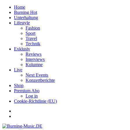
Home
Burning Hot
Unterhaltung
Lifestyle
Fashion
Sport
Travel
Technik
Exklusiv
Reviews
Interviews
Kolumne
Live
Next Events
Konzertberichte
Shop
Premium Abo
Log in
Cookie-Richtlinie (EU)
Facebook
Youtube