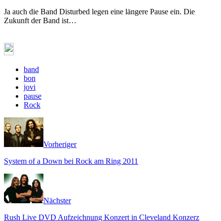
Ja auch die Band Disturbed legen eine längere Pause ein. Die
Zukunft der Band ist…
band
bon
jovi
pause
Rock
Vorheriger
System of a Down bei Rock am Ring 2011
Nächster
Rush Live DVD Aufzeichnung Konzert in Cleveland Konzerz