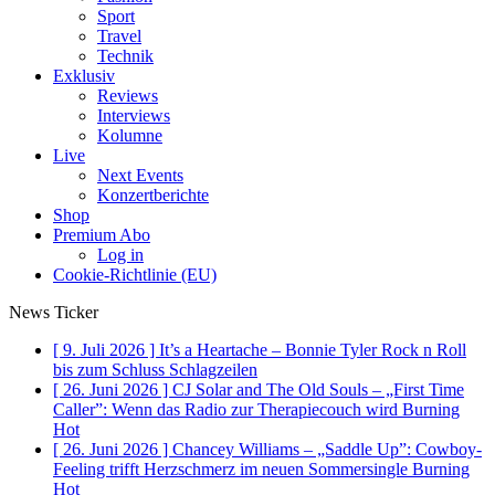
Sport
Travel
Technik
Exklusiv
Reviews
Interviews
Kolumne
Live
Next Events
Konzertberichte
Shop
Premium Abo
Log in
Cookie-Richtlinie (EU)
News Ticker
[ 9. Juli 2026 ]
It’s a Heartache – Bonnie Tyler Rock n Roll
bis zum Schluss
Schlagzeilen
[ 26. Juni 2026 ]
CJ Solar and The Old Souls – „First Time
Caller”: Wenn das Radio zur Therapiecouch wird
Burning
Hot
[ 26. Juni 2026 ]
Chancey Williams – „Saddle Up”: Cowboy-
Feeling trifft Herzschmerz im neuen Sommersingle
Burning
Hot