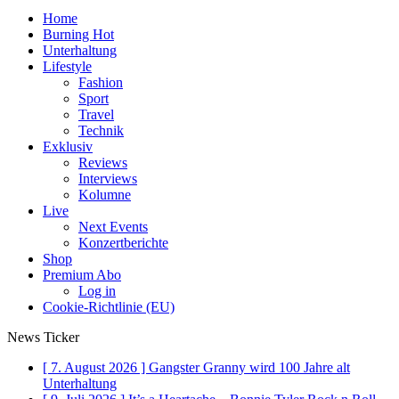
Home
Burning Hot
Unterhaltung
Lifestyle
Fashion
Sport
Travel
Technik
Exklusiv
Reviews
Interviews
Kolumne
Live
Next Events
Konzertberichte
Shop
Premium Abo
Log in
Cookie-Richtlinie (EU)
News Ticker
[ 7. August 2026 ]
Gangster Granny wird 100 Jahre alt
Unterhaltung