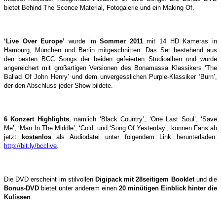
bietet Behind The Scence Material, Fotogalerie und ein Making Of.
‘Live Over Europe’
wurde im
Sommer 2011
mit 14 HD Kameras in
Hamburg, München und Berlin mitgeschnitten. Das Set bestehend aus
den besten BCC Songs der beiden gefeierten Studioalben und wurde
angereichert mit großartigen Versionen des Bonamassa Klassikers ‘The
Ballad Of John Henry’ und dem unvergesslichen Purple-Klassiker ‘Burn’,
der den Abschluss jeder Show bildete.
6 Konzert Highlights
, nämlich ‘Black Country’, ‘One Last Soul’, ‘Save
Me’, ‘Man In The Middle’, ‘Cold’ und ‘Song Of Yesterday’, können Fans ab
jetzt
kostenlos
als Audiodatei unter folgendem Link herunterladen:
http://bit.ly/bcclive
.
Die DVD erscheint im stilvollen
Digipack mit 28seitigem Booklet
und die
Bonus-DVD
bietet unter anderem einen
20 minütigen Einblick hinter die
Kulissen
.