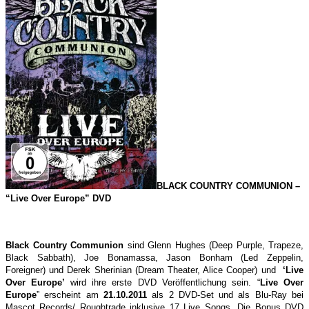
BLACK COUNTRY COMMUNION –
“Live Over Europe” DVD
Black Country Communion
sind Glenn Hughes (Deep Purple, Trapeze,
Black Sabbath), Joe Bonamassa, Jason Bonham (Led Zeppelin,
Foreigner) und Derek Sherinian (Dream Theater, Alice Cooper) und
‘Live
Over Europe’
wird ihre erste DVD Veröffentlichung sein. “
Live Over
Europe
” erscheint am
21.10.2011
als 2 DVD-Set und als Blu-Ray bei
Mascot Records/ Roughtrade inklusive 17 Live Songs. Die Bonus DVD