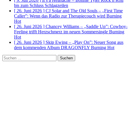
[ 9. Juli 2026 ]
It’s a Heartache – Bonnie Tyler Rock n Roll
bis zum Schluss
Schlagzeilen
[ 26. Juni 2026 ]
CJ Solar and The Old Souls – „First Time
Caller”: Wenn das Radio zur Therapiecouch wird
Burning
Hot
[ 26. Juni 2026 ]
Chancey Williams – „Saddle Up”: Cowboy-
Feeling trifft Herzschmerz im neuen Sommersingle
Burning
Hot
[ 26. Juni 2026 ]
Skip Ewing – „Play On”: Neuer Song aus
dem kommenden Album DRAGONFLY
Burning Hot
Suchen
nach: