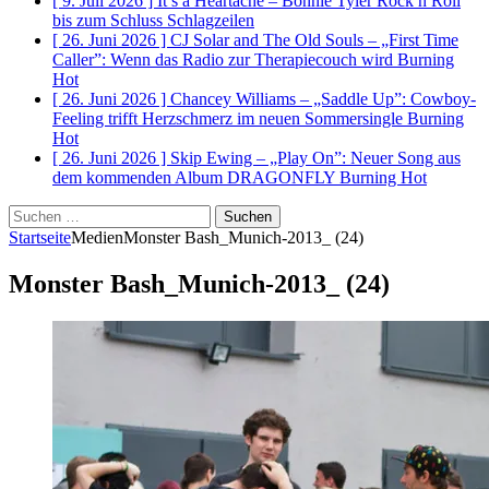
[ 9. Juli 2026 ]
It’s a Heartache – Bonnie Tyler Rock n Roll
bis zum Schluss
Schlagzeilen
[ 26. Juni 2026 ]
CJ Solar and The Old Souls – „First Time
Caller”: Wenn das Radio zur Therapiecouch wird
Burning
Hot
[ 26. Juni 2026 ]
Chancey Williams – „Saddle Up”: Cowboy-
Feeling trifft Herzschmerz im neuen Sommersingle
Burning
Hot
[ 26. Juni 2026 ]
Skip Ewing – „Play On”: Neuer Song aus
dem kommenden Album DRAGONFLY
Burning Hot
Suchen
nach:
Startseite
Medien
Monster Bash_Munich-2013_ (24)
Monster Bash_Munich-2013_ (24)