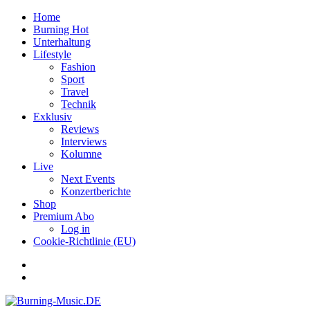
Home
Burning Hot
Unterhaltung
Lifestyle
Fashion
Sport
Travel
Technik
Exklusiv
Reviews
Interviews
Kolumne
Live
Next Events
Konzertberichte
Shop
Premium Abo
Log in
Cookie-Richtlinie (EU)
Facebook
Youtube