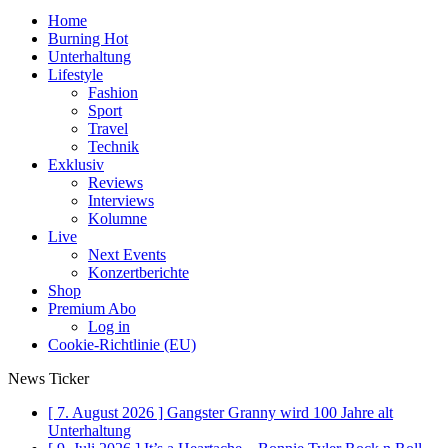
Home
Burning Hot
Unterhaltung
Lifestyle
Fashion
Sport
Travel
Technik
Exklusiv
Reviews
Interviews
Kolumne
Live
Next Events
Konzertberichte
Shop
Premium Abo
Log in
Cookie-Richtlinie (EU)
News Ticker
[ 7. August 2026 ]
Gangster Granny wird 100 Jahre alt
Unterhaltung