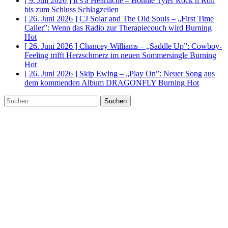
[ 9. Juli 2026 ]
It’s a Heartache – Bonnie Tyler Rock n Roll
bis zum Schluss
Schlagzeilen
[ 26. Juni 2026 ]
CJ Solar and The Old Souls – „First Time
Caller”: Wenn das Radio zur Therapiecouch wird
Burning
Hot
[ 26. Juni 2026 ]
Chancey Williams – „Saddle Up”: Cowboy-
Feeling trifft Herzschmerz im neuen Sommersingle
Burning
Hot
[ 26. Juni 2026 ]
Skip Ewing – „Play On”: Neuer Song aus
dem kommenden Album DRAGONFLY
Burning Hot
Suchen
nach: