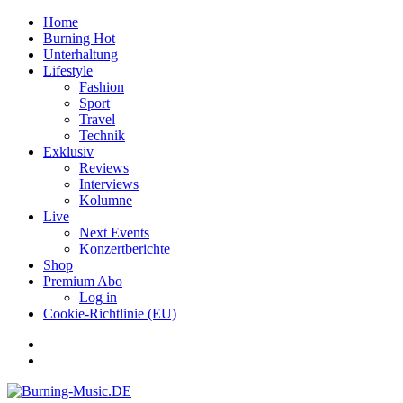
Home
Burning Hot
Unterhaltung
Lifestyle
Fashion
Sport
Travel
Technik
Exklusiv
Reviews
Interviews
Kolumne
Live
Next Events
Konzertberichte
Shop
Premium Abo
Log in
Cookie-Richtlinie (EU)
Facebook
Youtube