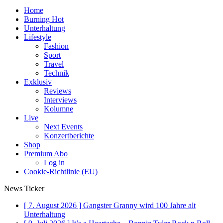
Home
Burning Hot
Unterhaltung
Lifestyle
Fashion
Sport
Travel
Technik
Exklusiv
Reviews
Interviews
Kolumne
Live
Next Events
Konzertberichte
Shop
Premium Abo
Log in
Cookie-Richtlinie (EU)
News Ticker
[ 7. August 2026 ]
Gangster Granny wird 100 Jahre alt
Unterhaltung