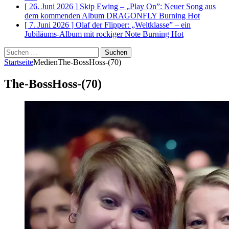
[ 26. Juni 2026 ]
Skip Ewing – „Play On”: Neuer Song aus
dem kommenden Album DRAGONFLY
Burning Hot
[ 7. Juni 2026 ]
Olaf der Flipper: „Weltklasse” – ein
Jubiläums-Album mit rockiger Note
Burning Hot
Suchen
nach:
Startseite
Medien
The-BossHoss-(70)
The-BossHoss-(70)