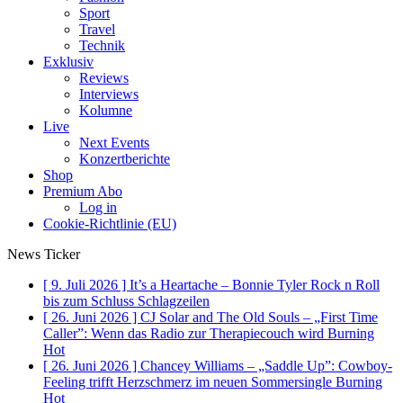
Sport
Travel
Technik
Exklusiv
Reviews
Interviews
Kolumne
Live
Next Events
Konzertberichte
Shop
Premium Abo
Log in
Cookie-Richtlinie (EU)
News Ticker
[ 9. Juli 2026 ]
It’s a Heartache – Bonnie Tyler Rock n Roll
bis zum Schluss
Schlagzeilen
[ 26. Juni 2026 ]
CJ Solar and The Old Souls – „First Time
Caller”: Wenn das Radio zur Therapiecouch wird
Burning
Hot
[ 26. Juni 2026 ]
Chancey Williams – „Saddle Up”: Cowboy-
Feeling trifft Herzschmerz im neuen Sommersingle
Burning
Hot