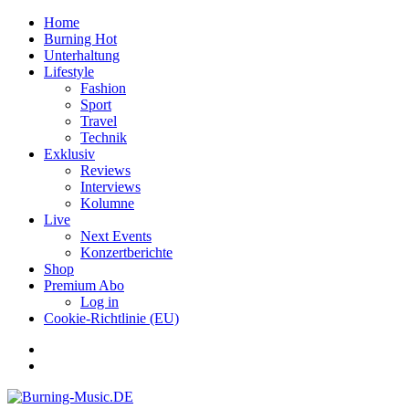
Home
Burning Hot
Unterhaltung
Lifestyle
Fashion
Sport
Travel
Technik
Exklusiv
Reviews
Interviews
Kolumne
Live
Next Events
Konzertberichte
Shop
Premium Abo
Log in
Cookie-Richtlinie (EU)
Facebook
Youtube