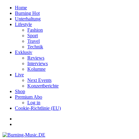
Home
Burning Hot
Unterhaltung
Lifestyle
Fashion
Sport
Travel
Technik
Exklusiv
Reviews
Interviews
Kolumne
Live
Next Events
Konzertberichte
Shop
Premium Abo
Log in
Cookie-Richtlinie (EU)
Facebook
Youtube