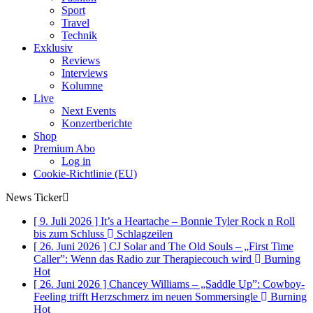
Sport
Travel
Technik
Exklusiv
Reviews
Interviews
Kolumne
Live
Next Events
Konzertberichte
Shop
Premium Abo
Log in
Cookie-Richtlinie (EU)
News Ticker
[ 9. Juli 2026 ]
It’s a Heartache – Bonnie Tyler Rock n Roll
bis zum Schluss
Schlagzeilen
[ 26. Juni 2026 ]
CJ Solar and The Old Souls – „First Time
Caller”: Wenn das Radio zur Therapiecouch wird
Burning
Hot
[ 26. Juni 2026 ]
Chancey Williams – „Saddle Up”: Cowboy-
Feeling trifft Herzschmerz im neuen Sommersingle
Burning
Hot