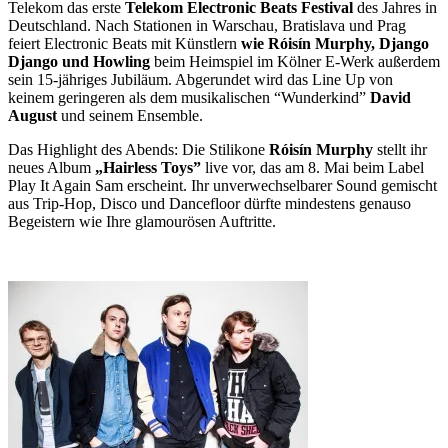
Telekom das erste
Telekom Electronic Beats Festival
des Jahres in
Deutschland. Nach Stationen in Warschau, Bratislava und Prag
feiert Electronic Beats mit Künstlern
wie Róisín Murphy, Django
Django und Howling
beim Heimspiel im Kölner E-Werk außerdem
sein 15-jähriges Jubiläum. Abgerundet wird das Line Up von
keinem geringeren als dem musikalischen “Wunderkind”
David
August
und seinem Ensemble.
Das Highlight des Abends: Die Stilikone
Róisín Murphy
stellt ihr
neues Album
„Hairless Toys”
live vor, das am 8. Mai beim Label
Play It Again Sam erscheint. Ihr unverwechselbarer Sound gemischt
aus Trip-Hop, Disco und Dancefloor dürfte mindestens genauso
Begeistern wie Ihre glamourösen Auftritte.