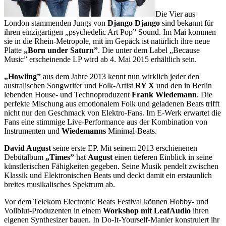
Die Vier aus
London stammenden Jungs von
Django Django
sind bekannt für
ihren einzigartigen „psychedelic Art Pop” Sound. Im Mai kommen
sie in die Rhein-Metropole, mit im Gepäck ist natürlich ihre neue
Platte
„Born under Saturn”
. Die unter dem Label „Because
Music” erscheinende LP wird ab 4. Mai 2015 erhältlich sein.
„Howling”
aus dem Jahre 2013 kennt nun wirklich jeder den
australischen Songwriter und Folk-Artist
RY X
und den in Berlin
lebenden House- und Technoproduzent
Frank Wiedemann
. Die
perfekte Mischung aus emotionalem Folk und geladenen Beats trifft
nicht nur den Geschmack von Elektro-Fans. Im E-Werk erwartet die
Fans eine stimmige Live-Performance aus der Kombination von
Instrumenten und
Wiedemanns
Minimal-Beats.
David August
seine erste EP. Mit seinem 2013 erschienenen
Debütalbum
„Times”
hat
August
einen tieferen Einblick in seine
künstlerischen Fähigkeiten gegeben. Seine Musik pendelt zwischen
Klassik und Elektronischen Beats und deckt damit ein erstaunlich
breites musikalisches Spektrum ab.
Vor dem Telekom Electronic Beats Festival können Hobby- und
Vollblut-Produzenten in einem
Workshop mit LeafAudio
ihren
eigenen Synthesizer bauen. In Do-It-Yourself-Manier konstruiert ihr