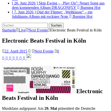
[ 26. Juni 2026 ]
Skip Ewing – „Play On”: Neuer Song aus
dem kommenden Album DRAGONFLY
Burning Hot
[ 7. Juni 2026 ]
Olaf der Flipper: „Weltklasse” – ein
Jubiläums-Album mit rockiger Note
Burning Hot
Suchen
nach:
Startseite
Live
Next Events
Electronic Beats Festival in Köln
Electronic Beats Festival in Köln
22. April 2015
Next Events
0
Electronic
Beats Festival in Köln
Musikfans aufgepasst: Am
29. Mai
präsentiert die Deutsche