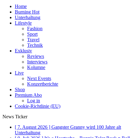
Home
Burning Hot
Unterhaltung
Lifestyle
Fashion
Sport
Travel
Technik
Exklusiv
Reviews
Interviews
Kolumne
Live
Next Events
Konzertberichte
Shop
Premium Abo
Log in
Cookie-Richtlinie (EU)
News Ticker
[ 7. August 2026 ]
Gangster Granny wird 100 Jahre alt
Unterhaltung