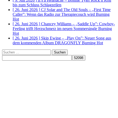
[ 9. Juli 2026 ]
It’s a Heartache – Bonnie Tyler Rock n Roll
bis zum Schluss
Schlagzeilen
[ 26. Juni 2026 ]
CJ Solar and The Old Souls – „First Time
Caller”: Wenn das Radio zur Therapiecouch wird
Burning
Hot
[ 26. Juni 2026 ]
Chancey Williams – „Saddle Up”: Cowboy-
Feeling trifft Herzschmerz im neuen Sommersingle
Burning
Hot
[ 26. Juni 2026 ]
Skip Ewing – „Play On”: Neuer Song aus
dem kommenden Album DRAGONFLY
Burning Hot
Suchen
nach: