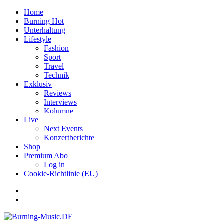
Home
Burning Hot
Unterhaltung
Lifestyle
Fashion
Sport
Travel
Technik
Exklusiv
Reviews
Interviews
Kolumne
Live
Next Events
Konzertberichte
Shop
Premium Abo
Log in
Cookie-Richtlinie (EU)
Facebook
Youtube