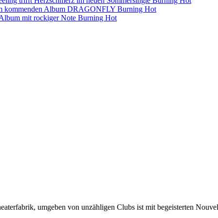
eling trifft Herzschmerz im neuen Sommersingle
Burning Hot
s dem kommenden Album DRAGONFLY
Burning Hot
s-Album mit rockiger Note
Burning Hot
eaterfabrik, umgeben von unzähligen Clubs ist mit begeisterten Nouvell