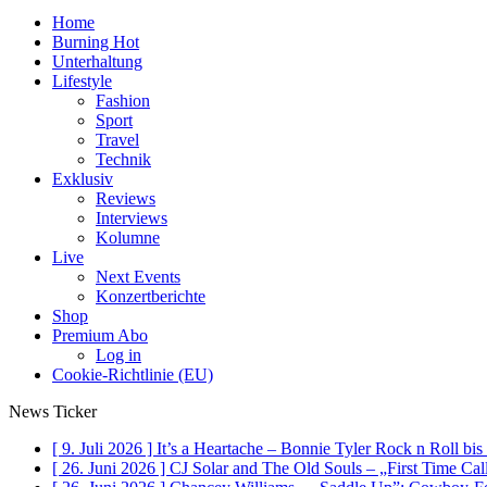
Home
Burning Hot
Unterhaltung
Lifestyle
Fashion
Sport
Travel
Technik
Exklusiv
Reviews
Interviews
Kolumne
Live
Next Events
Konzertberichte
Shop
Premium Abo
Log in
Cookie-Richtlinie (EU)
News Ticker
[ 9. Juli 2026 ]
It’s a Heartache – Bonnie Tyler Rock n Roll bi
[ 26. Juni 2026 ]
CJ Solar and The Old Souls – „First Time Ca