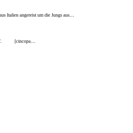
us Italien angereist um die Jungs aus…
s: N.W. [cincopa…