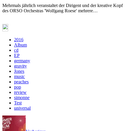
Mehrmals jährlich veranstaltet der Dirigent und der kreative Kopf
des ORSO Orchestras 'Wolfgang Roese' mehrere…
2016
Album
cd
EP
germany
gravity
Jones
music
peaches
pop
review
simonne
Test
universal