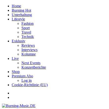
Home
Burning Hot
Unterhaltung
Lifestyle
Fashion
Sport
Travel
Technik
Exklusiv
Reviews
Interviews
Kolumne
Live
Next Events
Konzertberichte
Shop
Premium Abo
Log in
Cookie-Richtlinie (EU)
Facebook
Youtube