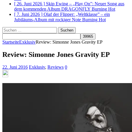
[ 26. Juni 2026 ]
Skip Ewing – „Play On”: Neuer Song aus
dem kommenden Album DRAGONFLY
Burning Hot
[ 7. Juni 2026 ]
Olaf der Flipper: „Weltklasse” – ein
Jubiläums-Album mit rockiger Note
Burning Hot
Suchen
nach:
Startseite
Exklusiv
Review: Simonne Jones Gravity EP
Review: Simonne Jones Gravity EP
22. Juni 2016
Exklusiv
,
Reviews
0