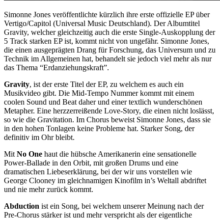
Simonne Jones veröffentlichte kürzlich ihre erste offizielle EP über
Vertigo/Capitol (Universal Music Deutschland). Der Albumtitel
Gravity, welcher gleichzeitig auch die erste Single-Auskopplung der
5 Track starken EP ist, kommt nicht von ungefähr. Simonne Jones,
die einen ausgeprägten Drang für Forschung, das Universum und zu
Technik im Allgemeinen hat, behandelt sie jedoch viel mehr als nur
das Thema “Erdanziehungskraft”.
Gravity
, ist der erste Titel der EP, zu welchem es auch ein
Musikvideo gibt. Die Mid-Tempo Nummer kommt mit einem
coolen Sound und Beat daher und einer textlich wunderschönen
Metapher. Eine herzzerreißende Love-Story, die einen nicht loslässt,
so wie die Gravitation. Im Chorus beweist Simonne Jones, dass sie
in den hohen Tonlagen keine Probleme hat. Starker Song, der
definitiv im Ohr bleibt.
Mit
No One
haut die hübsche Amerikanerin eine sensationelle
Power-Ballade in den Orbit, mit großen Drums und eine
dramatischen Liebeserklärung, bei der wir uns vorstellen wie
George Clooney im gleichnamigen Kinofilm in’s Weltall abdriftet
und nie mehr zurück kommt.
Abduction
ist ein Song, bei welchem unserer Meinung nach der
Pre-Chorus stärker ist und mehr verspricht als der eigentliche