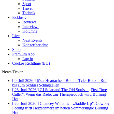
Sport
Travel
Technik
Exklusiv
Reviews
Interviews
Kolumne
Live
Next Events
Konzertberichte
Shop
Premium Abo
Log in
Cookie-Richtlinie (EU)
News Ticker
[ 9. Juli 2026 ]
It’s a Heartache – Bonnie Tyler Rock n Roll
bis zum Schluss
Schlagzeilen
[ 26. Juni 2026 ]
CJ Solar and The Old Souls – „First Time
Caller”: Wenn das Radio zur Therapiecouch wird
Burning
Hot
[ 26. Juni 2026 ]
Chancey Williams – „Saddle Up”: Cowboy-
Feeling trifft Herzschmerz im neuen Sommersingle
Burning
Hot