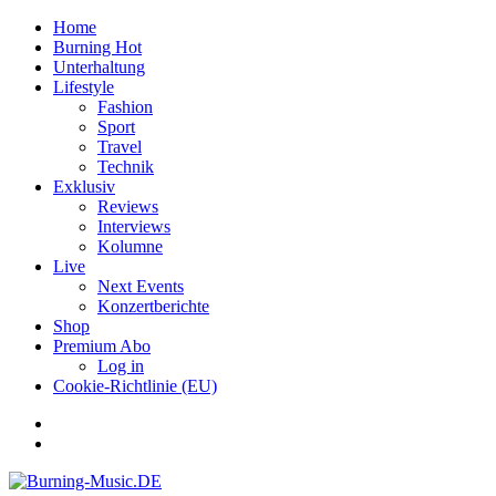
Home
Burning Hot
Unterhaltung
Lifestyle
Fashion
Sport
Travel
Technik
Exklusiv
Reviews
Interviews
Kolumne
Live
Next Events
Konzertberichte
Shop
Premium Abo
Log in
Cookie-Richtlinie (EU)
Facebook
Youtube