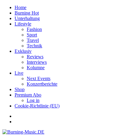
Home
Burning Hot
Unterhaltung
Lifestyle
Fashion
Sport
Travel
Technik
Exklusiv
Reviews
Interviews
Kolumne
Live
Next Events
Konzertberichte
Shop
Premium Abo
Log in
Cookie-Richtlinie (EU)
Facebook
Youtube