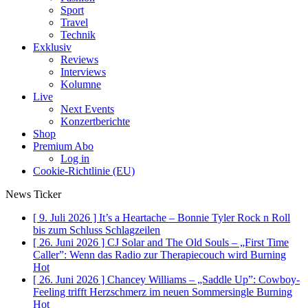
Sport
Travel
Technik
Exklusiv
Reviews
Interviews
Kolumne
Live
Next Events
Konzertberichte
Shop
Premium Abo
Log in
Cookie-Richtlinie (EU)
News Ticker
[ 9. Juli 2026 ]
It’s a Heartache – Bonnie Tyler Rock n Roll
bis zum Schluss
Schlagzeilen
[ 26. Juni 2026 ]
CJ Solar and The Old Souls – „First Time
Caller”: Wenn das Radio zur Therapiecouch wird
Burning
Hot
[ 26. Juni 2026 ]
Chancey Williams – „Saddle Up”: Cowboy-
Feeling trifft Herzschmerz im neuen Sommersingle
Burning
Hot