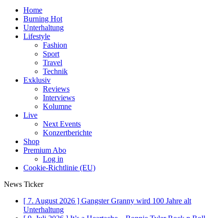
Home
Burning Hot
Unterhaltung
Lifestyle
Fashion
Sport
Travel
Technik
Exklusiv
Reviews
Interviews
Kolumne
Live
Next Events
Konzertberichte
Shop
Premium Abo
Log in
Cookie-Richtlinie (EU)
News Ticker
[ 7. August 2026 ]
Gangster Granny wird 100 Jahre alt
Unterhaltung