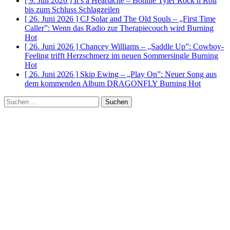
[ 9. Juli 2026 ]
It’s a Heartache – Bonnie Tyler Rock n Roll
bis zum Schluss
Schlagzeilen
[ 26. Juni 2026 ]
CJ Solar and The Old Souls – „First Time
Caller”: Wenn das Radio zur Therapiecouch wird
Burning
Hot
[ 26. Juni 2026 ]
Chancey Williams – „Saddle Up”: Cowboy-
Feeling trifft Herzschmerz im neuen Sommersingle
Burning
Hot
[ 26. Juni 2026 ]
Skip Ewing – „Play On”: Neuer Song aus
dem kommenden Album DRAGONFLY
Burning Hot
Suchen
nach: