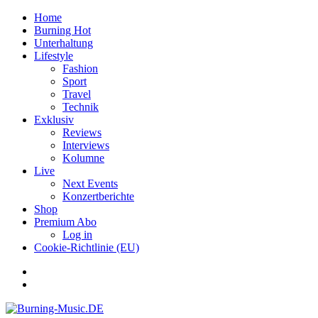
Home
Burning Hot
Unterhaltung
Lifestyle
Fashion
Sport
Travel
Technik
Exklusiv
Reviews
Interviews
Kolumne
Live
Next Events
Konzertberichte
Shop
Premium Abo
Log in
Cookie-Richtlinie (EU)
Facebook
Youtube