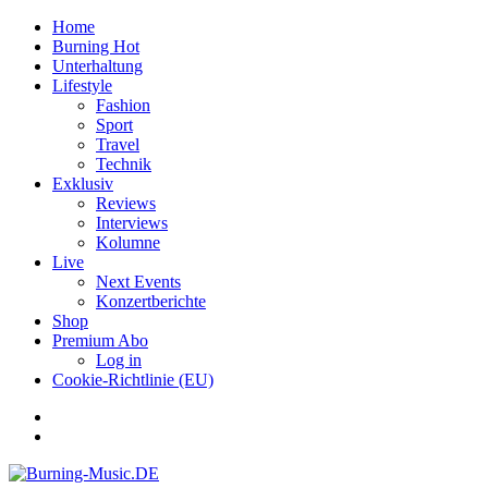
Home
Burning Hot
Unterhaltung
Lifestyle
Fashion
Sport
Travel
Technik
Exklusiv
Reviews
Interviews
Kolumne
Live
Next Events
Konzertberichte
Shop
Premium Abo
Log in
Cookie-Richtlinie (EU)
Facebook
Youtube