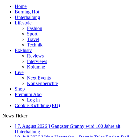
Home
Burning Hot
Unterhaltung
Lifestyle
Fashion
Sport
Travel
Technik
Exklusiv
Reviews
Interviews
Kolumne
Live
Next Events
Konzertberichte
Shop
Premium Abo
Log in
Cookie-Richtlinie (EU)
News Ticker
[ 7. August 2026 ]
Gangster Granny wird 100 Jahre alt
Unterhaltung