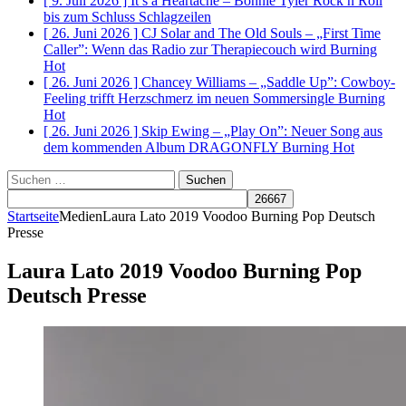
[ 9. Juli 2026 ]
It’s a Heartache – Bonnie Tyler Rock n Roll
bis zum Schluss
Schlagzeilen
[ 26. Juni 2026 ]
CJ Solar and The Old Souls – „First Time
Caller”: Wenn das Radio zur Therapiecouch wird
Burning
Hot
[ 26. Juni 2026 ]
Chancey Williams – „Saddle Up”: Cowboy-
Feeling trifft Herzschmerz im neuen Sommersingle
Burning
Hot
[ 26. Juni 2026 ]
Skip Ewing – „Play On”: Neuer Song aus
dem kommenden Album DRAGONFLY
Burning Hot
Suchen
nach:
Startseite
Medien
Laura Lato 2019 Voodoo Burning Pop Deutsch
Presse
Laura Lato 2019 Voodoo Burning Pop
Deutsch Presse