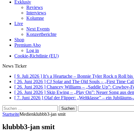
Exklusiv
Reviews
Interviews
Kolumne
Live
Next Events
Konzertberichte
Shop
Premium Abo
Log in
Cookie-Richtlinie (EU)
News Ticker
[ 9. Juli 2026 ]
It’s a Heartache – Bonnie Tyler Rock n Roll bi
[ 26. Juni 2026 ]
CJ Solar and The Old Souls – „First Time Ca
[ 26. Juni 2026 ]
Chancey Williams – „Saddle Up”: Cowboy-Fe
[ 26. Juni 2026 ]
Skip Ewing – „Play On”: Neuer Song au
[ 7. Juni 2026 ]
Olaf der Flipper: „Weltklasse” – ein Jubiläum
Suchen
nach:
Startseite
Medien
klubbb3-jan smit
klubbb3-jan smit