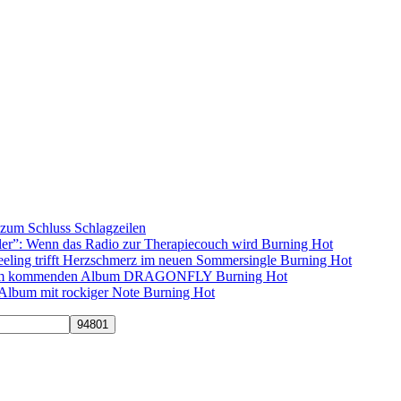
s zum Schluss
Schlagzeilen
ller”: Wenn das Radio zur Therapiecouch wird
Burning Hot
eling trifft Herzschmerz im neuen Sommersingle
Burning Hot
s dem kommenden Album DRAGONFLY
Burning Hot
s-Album mit rockiger Note
Burning Hot