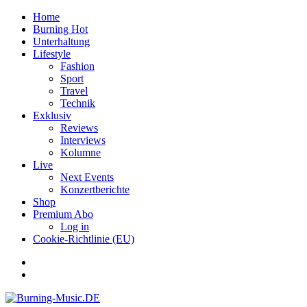
Home
Burning Hot
Unterhaltung
Lifestyle
Fashion
Sport
Travel
Technik
Exklusiv
Reviews
Interviews
Kolumne
Live
Next Events
Konzertberichte
Shop
Premium Abo
Log in
Cookie-Richtlinie (EU)
Facebook
Youtube