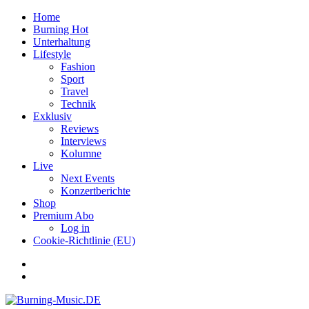
Home
Burning Hot
Unterhaltung
Lifestyle
Fashion
Sport
Travel
Technik
Exklusiv
Reviews
Interviews
Kolumne
Live
Next Events
Konzertberichte
Shop
Premium Abo
Log in
Cookie-Richtlinie (EU)
Facebook
Youtube