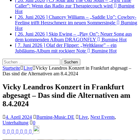
[ 26. Juni 2026 ]
CJ Solar and The Old Souls – „First Time
Caller”: Wenn das Radio zur Therapiecouch wird
Burning
Hot
[ 26. Juni 2026 ]
Chancey Williams – „Saddle Up”: Cowboy-
Feeling trifft Herzschmerz im neuen Sommersingle
Burning
Hot
[ 26. Juni 2026 ]
Skip Ewing – „Play On”: Neuer Song aus
dem kommenden Album DRAGONFLY
Burning Hot
[ 7. Juni 2026 ]
Olaf der Flipper: „Weltklasse” – ein
Jubiläums-Album mit rockiger Note
Burning Hot
Suchen
nach:
Startseite
Live
Vicky Leandros Konzert in Frankfurt abgesagt –
Das sind die Alternativen am 8.4.2024
Vicky Leandros Konzert in Frankfurt
abgesagt – Das sind die Alternativen am
8.4.2024
4. April 2024
Burning-Music.DE
Live
,
Next Events
,
Unterhaltung
0