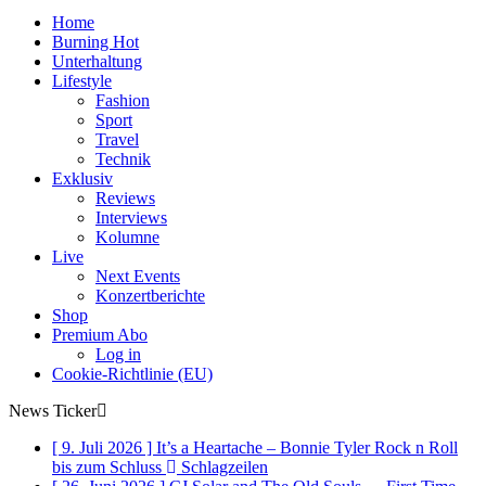
Home
Burning Hot
Unterhaltung
Lifestyle
Fashion
Sport
Travel
Technik
Exklusiv
Reviews
Interviews
Kolumne
Live
Next Events
Konzertberichte
Shop
Premium Abo
Log in
Cookie-Richtlinie (EU)
News Ticker
[ 9. Juli 2026 ]
It’s a Heartache – Bonnie Tyler Rock n Roll
bis zum Schluss
Schlagzeilen