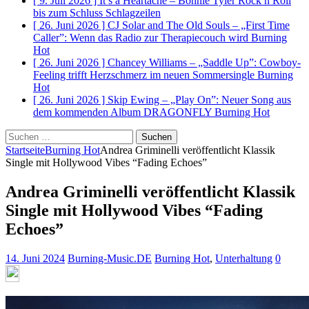
[ 9. Juli 2026 ]
It’s a Heartache – Bonnie Tyler Rock n Roll
bis zum Schluss
Schlagzeilen
[ 26. Juni 2026 ]
CJ Solar and The Old Souls – „First Time
Caller”: Wenn das Radio zur Therapiecouch wird
Burning
Hot
[ 26. Juni 2026 ]
Chancey Williams – „Saddle Up”: Cowboy-
Feeling trifft Herzschmerz im neuen Sommersingle
Burning
Hot
[ 26. Juni 2026 ]
Skip Ewing – „Play On”: Neuer Song aus
dem kommenden Album DRAGONFLY
Burning Hot
Suchen
nach:
Startseite
Burning Hot
Andrea Griminelli veröffentlicht Klassik
Single mit Hollywood Vibes “Fading Echoes”
Andrea Griminelli veröffentlicht Klassik
Single mit Hollywood Vibes “Fading
Echoes”
14. Juni 2024
Burning-Music.DE
Burning Hot
,
Unterhaltung
0