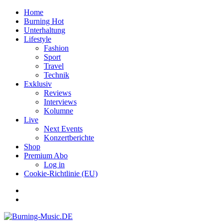
Home
Burning Hot
Unterhaltung
Lifestyle
Fashion
Sport
Travel
Technik
Exklusiv
Reviews
Interviews
Kolumne
Live
Next Events
Konzertberichte
Shop
Premium Abo
Log in
Cookie-Richtlinie (EU)
Facebook
Youtube