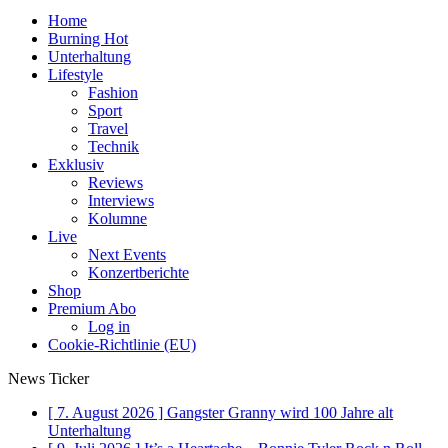
Home
Burning Hot
Unterhaltung
Lifestyle
Fashion
Sport
Travel
Technik
Exklusiv
Reviews
Interviews
Kolumne
Live
Next Events
Konzertberichte
Shop
Premium Abo
Log in
Cookie-Richtlinie (EU)
News Ticker
[ 7. August 2026 ]
Gangster Granny wird 100 Jahre alt
Unterhaltung