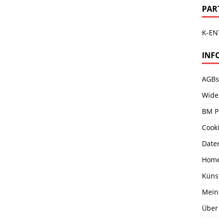
PAR
K-EN
INF
AGBs
Wide
BM P
Cooki
Date
Hom
Küns
Mein
Über