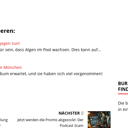
ieren:
gegen tun!
r sein, dass Algen im Pool wachsen. Dies kann auf…
 in München
bum erwartet, und sie haben sich viel vorgenommen!
BUR
FIN
Die b
in ei
NÄCHSTER
dlung
Jetzt werden die Promis abgezockt: Der
r
Podcast Scam