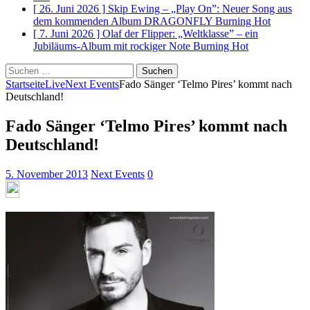
[ 26. Juni 2026 ]
Skip Ewing – „Play On”: Neuer Song aus
dem kommenden Album DRAGONFLY
Burning Hot
[ 7. Juni 2026 ]
Olaf der Flipper: „Weltklasse” – ein
Jubiläums-Album mit rockiger Note
Burning Hot
Suchen
nach:
Startseite
Live
Next Events
Fado Sänger ‘Telmo Pires’ kommt nach
Deutschland!
Fado Sänger ‘Telmo Pires’ kommt nach
Deutschland!
5. November 2013
Next Events
0