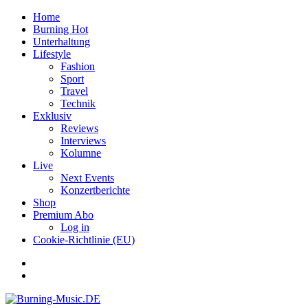
Home
Burning Hot
Unterhaltung
Lifestyle
Fashion
Sport
Travel
Technik
Exklusiv
Reviews
Interviews
Kolumne
Live
Next Events
Konzertberichte
Shop
Premium Abo
Log in
Cookie-Richtlinie (EU)
Facebook
Youtube