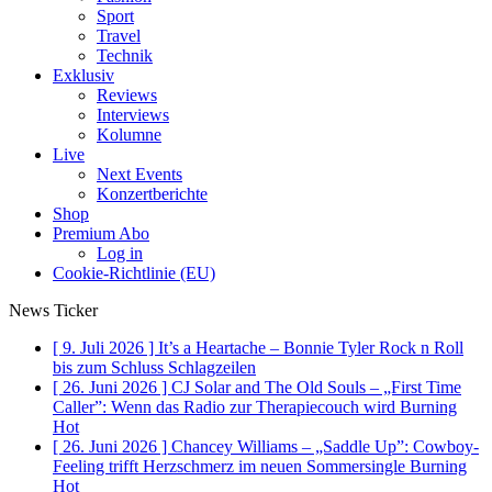
Sport
Travel
Technik
Exklusiv
Reviews
Interviews
Kolumne
Live
Next Events
Konzertberichte
Shop
Premium Abo
Log in
Cookie-Richtlinie (EU)
News Ticker
[ 9. Juli 2026 ]
It’s a Heartache – Bonnie Tyler Rock n Roll
bis zum Schluss
Schlagzeilen
[ 26. Juni 2026 ]
CJ Solar and The Old Souls – „First Time
Caller”: Wenn das Radio zur Therapiecouch wird
Burning
Hot
[ 26. Juni 2026 ]
Chancey Williams – „Saddle Up”: Cowboy-
Feeling trifft Herzschmerz im neuen Sommersingle
Burning
Hot