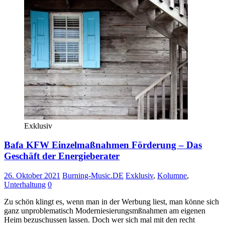
Exklusiv
Bafa KFW Einzelmaßnahmen Förderung – Das
Geschäft der Energieberater
26. Oktober 2021
Burning-Music.DE
Exklusiv
,
Kolumne
,
Unterhaltung
0
Zu schön klingt es, wenn man in der Werbung liest, man könne sich
ganz unproblematisch Moderniesierungsmßnahmen am eigenen
Heim bezuschussen lassen. Doch wer sich mal mit den recht