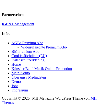
Partnerseiten
K-ENT Management
Infos
AGBs Premium Abo
Widerrufsrechte Premium Abo
BM Premium Abo
Cookie-Richtlinie (EU)
Datenschutzerklärung
Home
Künstler Band Musik Online Promotion
Mein Konto
Über uns / Mediadaten
Demos
Jobs
Impressum
Copyright © 2026 | MH Magazine WordPress Theme von
MH
Themes