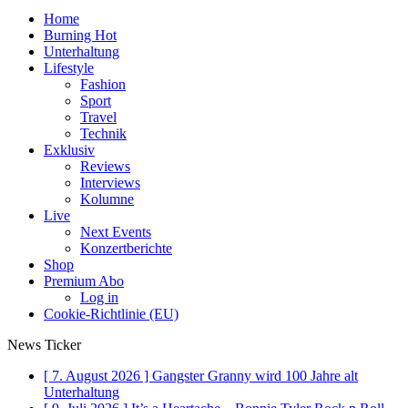
Home
Burning Hot
Unterhaltung
Lifestyle
Fashion
Sport
Travel
Technik
Exklusiv
Reviews
Interviews
Kolumne
Live
Next Events
Konzertberichte
Shop
Premium Abo
Log in
Cookie-Richtlinie (EU)
News Ticker
[ 7. August 2026 ]
Gangster Granny wird 100 Jahre alt
Unterhaltung