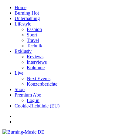
Home
Burning Hot
Unterhaltung
Lifestyle
Fashion
Sport
Travel
Technik
Exklusiv
Reviews
Interviews
Kolumne
Live
Next Events
Konzertberichte
Shop
Premium Abo
Log in
Cookie-Richtlinie (EU)
Facebook
Youtube