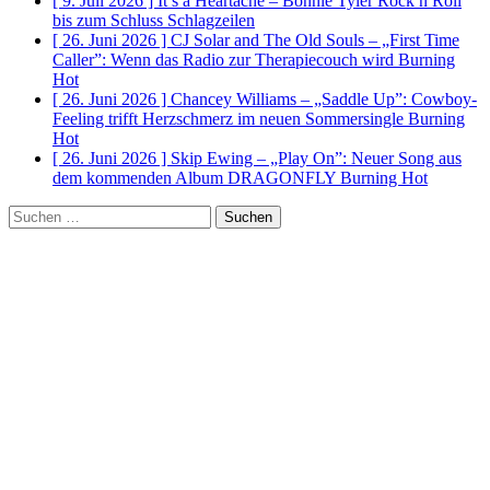
[ 9. Juli 2026 ]
It’s a Heartache – Bonnie Tyler Rock n Roll
bis zum Schluss
Schlagzeilen
[ 26. Juni 2026 ]
CJ Solar and The Old Souls – „First Time
Caller”: Wenn das Radio zur Therapiecouch wird
Burning
Hot
[ 26. Juni 2026 ]
Chancey Williams – „Saddle Up”: Cowboy-
Feeling trifft Herzschmerz im neuen Sommersingle
Burning
Hot
[ 26. Juni 2026 ]
Skip Ewing – „Play On”: Neuer Song aus
dem kommenden Album DRAGONFLY
Burning Hot
Suchen
nach: