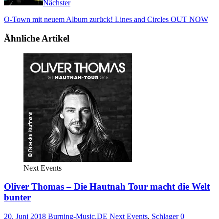
Nächster
O-Town mit neuem Album zurück! Lines and Circles OUT NOW
Ähnliche Artikel
Next Events
Oliver Thomas – Die Hautnah Tour macht die Welt
bunter
20. Juni 2018
Burning-Music.DE
Next Events
,
Schlager
0