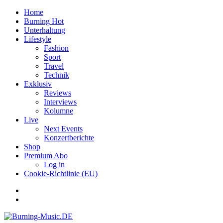
Home
Burning Hot
Unterhaltung
Lifestyle
Fashion
Sport
Travel
Technik
Exklusiv
Reviews
Interviews
Kolumne
Live
Next Events
Konzertberichte
Shop
Premium Abo
Log in
Cookie-Richtlinie (EU)
Facebook
Youtube