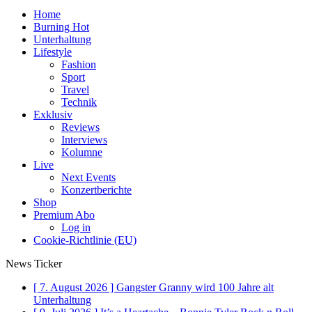
Home
Burning Hot
Unterhaltung
Lifestyle
Fashion
Sport
Travel
Technik
Exklusiv
Reviews
Interviews
Kolumne
Live
Next Events
Konzertberichte
Shop
Premium Abo
Log in
Cookie-Richtlinie (EU)
News Ticker
[ 7. August 2026 ]
Gangster Granny wird 100 Jahre alt
Unterhaltung