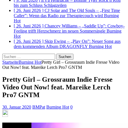
[ 9. Juli 2026 ]
It’s a Heartache – Bonnie Tyler Rock n Roll
bis zum Schluss
Schlagzeilen
[ 26. Juni 2026 ]
CJ Solar and The Old Souls – „First Time
Caller”: Wenn das Radio zur Therapiecouch wird
Burning
Hot
[ 26. Juni 2026 ]
Chancey Williams – „Saddle Up”: Cowboy-
Feeling trifft Herzschmerz im neuen Sommersingle
Burning
Hot
[ 26. Juni 2026 ]
Skip Ewing – „Play On”: Neuer Song aus
dem kommenden Album DRAGONFLY
Burning Hot
Suchen
nach:
Startseite
Burning Hot
Pretty Girl – Grossraum Indie Fresse Video
Out Now! feat. Mareike Lerch Pro7 GNTM
Pretty Girl – Grossraum Indie Fresse
Video Out Now! feat. Mareike Lerch
Pro7 GNTM
30. Januar 2020
BMPat
Burning Hot
0