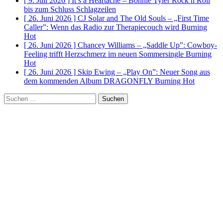
[ 9. Juli 2026 ]
It’s a Heartache – Bonnie Tyler Rock n Roll
bis zum Schluss
Schlagzeilen
[ 26. Juni 2026 ]
CJ Solar and The Old Souls – „First Time
Caller”: Wenn das Radio zur Therapiecouch wird
Burning
Hot
[ 26. Juni 2026 ]
Chancey Williams – „Saddle Up”: Cowboy-
Feeling trifft Herzschmerz im neuen Sommersingle
Burning
Hot
[ 26. Juni 2026 ]
Skip Ewing – „Play On”: Neuer Song aus
dem kommenden Album DRAGONFLY
Burning Hot
Suchen
nach: