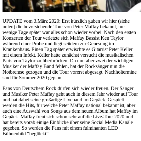
UPDATE vom 3.März 2020: Erst kürzlich gaben wir hier (siehe
unten) die bevorstehende Tour von Peter Maffay bekannt, nur
wenige Tage später war alles schon wieder vorbei. Nach den ersten
Konzerten der Tour verletzte sich Maffay Bassist Ken Taylor
während einer Probe und liegt seitdem zur Genesung im
Krankenhaus. Einen Tag später erwischte es Gitarrist Peter Keller
mit einem Infekt. Keller hatte zunächst versucht die musikalischen
Parts von Taylor zu überbrücken. Da nun aber zwei der wichtigen
Musiker der Maffay Band fehlen, hat der Rocksänger nun die
Notbremse gezogen und die Tour vorerst abgesagt. Nachholtermine
sind für Sommer 2020 geplant.
Fans von Deutschem Rock dürfen sich wieder freuen. Der Sänger
und Musiker Peter Maffay geht auch in diesem Jahr wieder auf Tour
und hat dabei seine großartige Liveband im Gepäck. Gespielt
werden die Hits, für welche Peter Maffay national bekannt ist, aber
auch eine Auswahl von Songs aus dem neuen Album hat Maffay im
Gepäck. Maffay freut sich schon sehr auf die Live-Tour 2020 und
hat bereits vorab einige Einblicke über seine Social Media Kanäle
gegeben. So werden die Fans mit einem fulminanten LED
Bühnenbild “beglückt”.