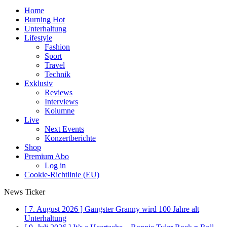
Home
Burning Hot
Unterhaltung
Lifestyle
Fashion
Sport
Travel
Technik
Exklusiv
Reviews
Interviews
Kolumne
Live
Next Events
Konzertberichte
Shop
Premium Abo
Log in
Cookie-Richtlinie (EU)
News Ticker
[ 7. August 2026 ]
Gangster Granny wird 100 Jahre alt
Unterhaltung