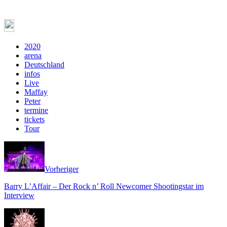
2020
arena
Deutschland
infos
Live
Maffay
Peter
termine
tickets
Tour
Vorheriger
Barry L’Affair – Der Rock n’ Roll Newcomer Shootingstar im
Interview