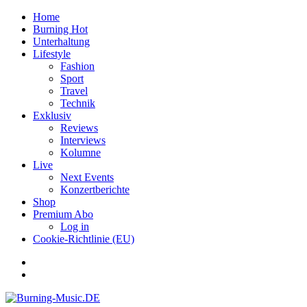
Home
Burning Hot
Unterhaltung
Lifestyle
Fashion
Sport
Travel
Technik
Exklusiv
Reviews
Interviews
Kolumne
Live
Next Events
Konzertberichte
Shop
Premium Abo
Log in
Cookie-Richtlinie (EU)
Facebook
Youtube