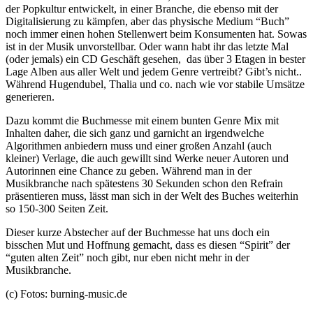
der Popkultur entwickelt, in einer Branche, die ebenso mit der
Digitalisierung zu kämpfen, aber das physische Medium “Buch”
noch immer einen hohen Stellenwert beim Konsumenten hat. Sowas
ist in der Musik unvorstellbar. Oder wann habt ihr das letzte Mal
(oder jemals) ein CD Geschäft gesehen, das über 3 Etagen in bester
Lage Alben aus aller Welt und jedem Genre vertreibt? Gibt’s nicht..
Während Hugendubel, Thalia und co. nach wie vor stabile Umsätze
generieren.
Dazu kommt die Buchmesse mit einem bunten Genre Mix mit
Inhalten daher, die sich ganz und garnicht an irgendwelche
Algorithmen anbiedern muss und einer großen Anzahl (auch
kleiner) Verlage, die auch gewillt sind Werke neuer Autoren und
Autorinnen eine Chance zu geben. Während man in der
Musikbranche nach spätestens 30 Sekunden schon den Refrain
präsentieren muss, lässt man sich in der Welt des Buches weiterhin
so 150-300 Seiten Zeit.
Dieser kurze Abstecher auf der Buchmesse hat uns doch ein
bisschen Mut und Hoffnung gemacht, dass es diesen “Spirit” der
“guten alten Zeit” noch gibt, nur eben nicht mehr in der
Musikbranche.
(c) Fotos: burning-music.de