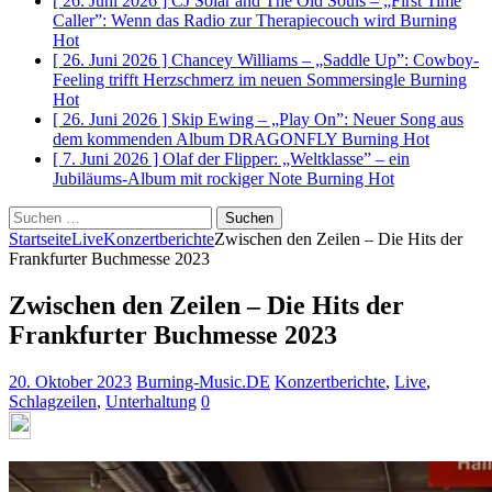
[ 26. Juni 2026 ]
CJ Solar and The Old Souls – „First Time
Caller”: Wenn das Radio zur Therapiecouch wird
Burning
Hot
[ 26. Juni 2026 ]
Chancey Williams – „Saddle Up”: Cowboy-
Feeling trifft Herzschmerz im neuen Sommersingle
Burning
Hot
[ 26. Juni 2026 ]
Skip Ewing – „Play On”: Neuer Song aus
dem kommenden Album DRAGONFLY
Burning Hot
[ 7. Juni 2026 ]
Olaf der Flipper: „Weltklasse” – ein
Jubiläums-Album mit rockiger Note
Burning Hot
Suchen
nach:
Startseite
Live
Konzertberichte
Zwischen den Zeilen – Die Hits der
Frankfurter Buchmesse 2023
Zwischen den Zeilen – Die Hits der
Frankfurter Buchmesse 2023
20. Oktober 2023
Burning-Music.DE
Konzertberichte
,
Live
,
Schlagzeilen
,
Unterhaltung
0