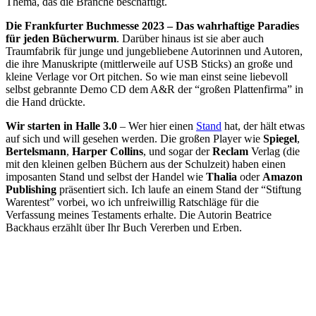
Thema, das die Branche beschäftigt.
Die Frankfurter Buchmesse 2023 – Das wahrhaftige Paradies
für jeden Bücherwurm
. Darüber hinaus ist sie aber auch
Traumfabrik für junge und jungebliebene Autorinnen und Autoren,
die ihre Manuskripte (mittlerweile auf USB Sticks) an große und
kleine Verlage vor Ort pitchen. So wie man einst seine liebevoll
selbst gebrannte Demo CD dem A&R der “großen Plattenfirma” in
die Hand drückte.
Wir starten in Halle 3.0
– Wer hier einen
Stand
hat, der hält etwas
auf sich und will gesehen werden. Die großen Player wie
Spiegel
,
Bertelsmann
,
Harper Collins
, und sogar der
Reclam
Verlag (die
mit den kleinen gelben Büchern aus der Schulzeit) haben einen
imposanten Stand und selbst der Handel wie
Thalia
oder
Amazon
Publishing
präsentiert sich. Ich laufe an einem Stand der “Stiftung
Warentest” vorbei, wo ich unfreiwillig Ratschläge für die
Verfassung meines Testaments erhalte. Die Autorin Beatrice
Backhaus erzählt über Ihr Buch Vererben und Erben.