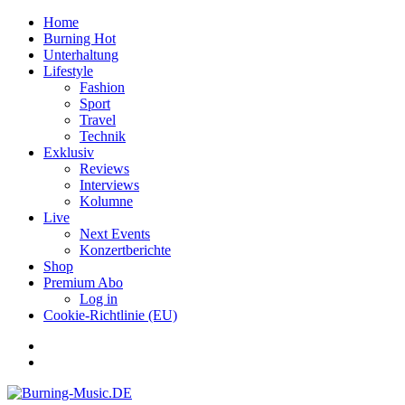
Home
Burning Hot
Unterhaltung
Lifestyle
Fashion
Sport
Travel
Technik
Exklusiv
Reviews
Interviews
Kolumne
Live
Next Events
Konzertberichte
Shop
Premium Abo
Log in
Cookie-Richtlinie (EU)
Facebook
Youtube