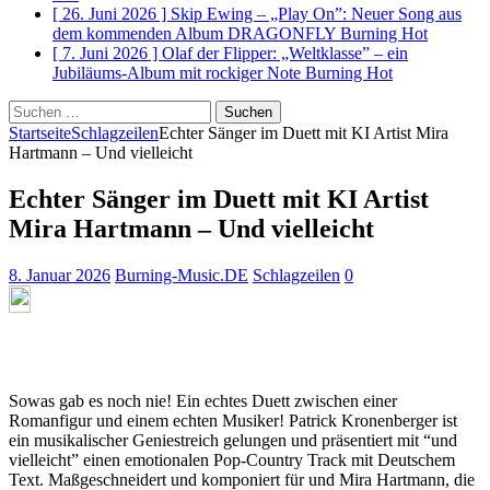
[ 26. Juni 2026 ]
Skip Ewing – „Play On”: Neuer Song aus
dem kommenden Album DRAGONFLY
Burning Hot
[ 7. Juni 2026 ]
Olaf der Flipper: „Weltklasse” – ein
Jubiläums-Album mit rockiger Note
Burning Hot
Suchen
nach:
Startseite
Schlagzeilen
Echter Sänger im Duett mit KI Artist Mira
Hartmann – Und vielleicht
Echter Sänger im Duett mit KI Artist
Mira Hartmann – Und vielleicht
8. Januar 2026
Burning-Music.DE
Schlagzeilen
0
Sowas gab es noch nie! Ein echtes Duett zwischen einer
Romanfigur und einem echten Musiker! Patrick Kronenberger ist
ein musikalischer Geniestreich gelungen und präsentiert mit “und
vielleicht” einen emotionalen Pop-Country Track mit Deutschem
Text. Maßgeschneidert und komponiert für und Mira Hartmann, die