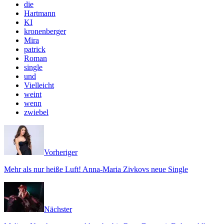
die
Hartmann
KI
kronenberger
Mira
patrick
Roman
single
und
Vielleicht
weint
wenn
zwiebel
Vorheriger
Mehr als nur heiße Luft! Anna-Maria Zivkovs neue Single
Nächster