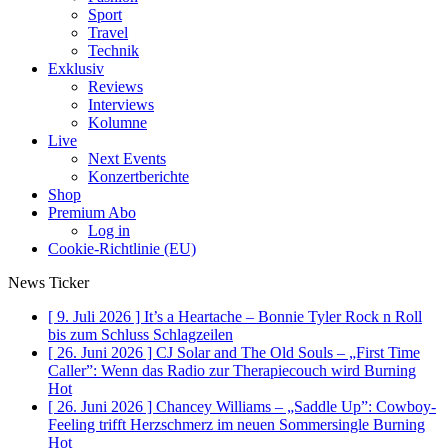
Sport
Travel
Technik
Exklusiv
Reviews
Interviews
Kolumne
Live
Next Events
Konzertberichte
Shop
Premium Abo
Log in
Cookie-Richtlinie (EU)
News Ticker
[ 9. Juli 2026 ]
It’s a Heartache – Bonnie Tyler Rock n Roll
bis zum Schluss
Schlagzeilen
[ 26. Juni 2026 ]
CJ Solar and The Old Souls – „First Time
Caller”: Wenn das Radio zur Therapiecouch wird
Burning
Hot
[ 26. Juni 2026 ]
Chancey Williams – „Saddle Up”: Cowboy-
Feeling trifft Herzschmerz im neuen Sommersingle
Burning
Hot