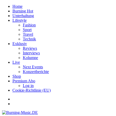
Home
Burning Hot
Unterhaltung
Lifestyle
Fashion
Sport
Travel
Technik
Exklusiv
Reviews
Interviews
Kolumne
Live
Next Events
Konzertberichte
Shop
Premium Abo
Log in
Cookie-Richtlinie (EU)
Facebook
Youtube