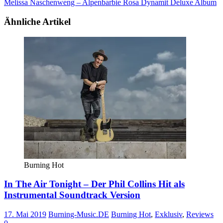
Melissa Naschenweng – Alpenbarbie Rosa Dynamit Deluxe Album
Ähnliche Artikel
Burning Hot
In The Air Tonight – Der Phil Collins Hit als
Instrumental Soundtrack Version
17. Mai 2019
Burning-Music.DE
Burning Hot
,
Exklusiv
,
Reviews