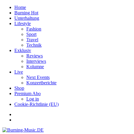
Home
Burning Hot
Unterhaltung
Lifestyle
Fashion
Sport
Travel
Technik
Exklusiv
Reviews
Interviews
Kolumne
Live
Next Events
Konzertberichte
Shop
Premium Abo
Log in
Cookie-Richtlinie (EU)
Facebook
Youtube