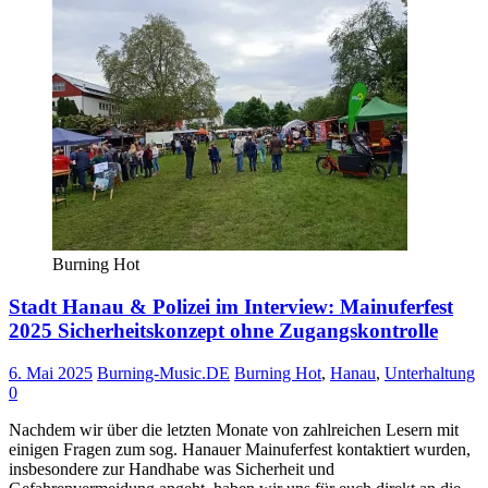
Burning Hot
Stadt Hanau & Polizei im Interview: Mainuferfest
2025 Sicherheitskonzept ohne Zugangskontrolle
6. Mai 2025
Burning-Music.DE
Burning Hot
,
Hanau
,
Unterhaltung
0
Nachdem wir über die letzten Monate von zahlreichen Lesern mit
einigen Fragen zum sog. Hanauer Mainuferfest kontaktiert wurden,
insbesondere zur Handhabe was Sicherheit und