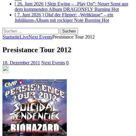
[ 26. Juni 2026 ]
Skip Ewing – „Play On”: Neuer Song aus
dem kommenden Album DRAGONFLY
Burning Hot
[ 7. Juni 2026 ]
Olaf der Flipper: „Weltklasse” – ein
Jubiläums-Album mit rockiger Note
Burning Hot
Suchen
nach:
Startseite
Live
Next Events
Presistance Tour 2012
Presistance Tour 2012
18. Dezember 2011
Next Events
0