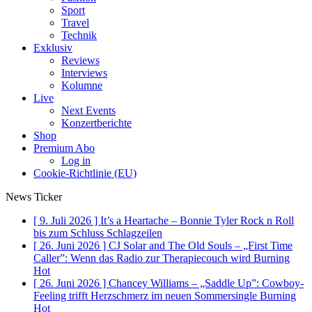
Sport
Travel
Technik
Exklusiv
Reviews
Interviews
Kolumne
Live
Next Events
Konzertberichte
Shop
Premium Abo
Log in
Cookie-Richtlinie (EU)
News Ticker
[ 9. Juli 2026 ]
It’s a Heartache – Bonnie Tyler Rock n Roll
bis zum Schluss
Schlagzeilen
[ 26. Juni 2026 ]
CJ Solar and The Old Souls – „First Time
Caller”: Wenn das Radio zur Therapiecouch wird
Burning
Hot
[ 26. Juni 2026 ]
Chancey Williams – „Saddle Up”: Cowboy-
Feeling trifft Herzschmerz im neuen Sommersingle
Burning
Hot