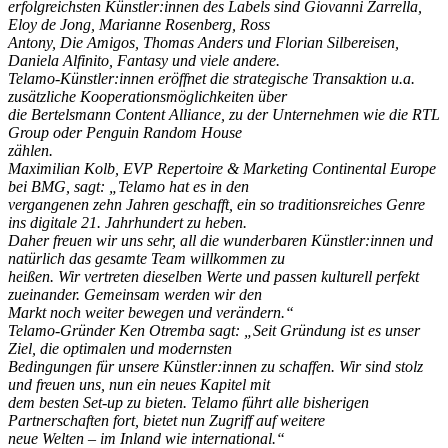
erfolgreichsten Künstler:innen des Labels sind Giovanni Zarrella,
Eloy de Jong, Marianne Rosenberg, Ross
Antony, Die Amigos, Thomas Anders und Florian Silbereisen,
Daniela Alfinito, Fantasy und viele andere.
Telamo-Künstler:innen eröffnet die strategische Transaktion u.a.
zusätzliche Kooperationsmöglichkeiten über
die Bertelsmann Content Alliance, zu der Unternehmen wie die RTL
Group oder Penguin Random House
zählen.
Maximilian Kolb, EVP Repertoire & Marketing Continental Europe
bei BMG, sagt: „Telamo hat es in den
vergangenen zehn Jahren geschafft, ein so traditionsreiches Genre
ins digitale 21. Jahrhundert zu heben.
Daher freuen wir uns sehr, all die wunderbaren Künstler:innen und
natürlich das gesamte Team willkommen zu
heißen. Wir vertreten dieselben Werte und passen kulturell perfekt
zueinander. Gemeinsam werden wir den
Markt noch weiter bewegen und verändern.“
Telamo-Gründer Ken Otremba sagt: „Seit Gründung ist es unser
Ziel, die optimalen und modernsten
Bedingungen für unsere Künstler:innen zu schaffen. Wir sind stolz
und freuen uns, nun ein neues Kapitel mit
dem besten Set-up zu bieten. Telamo führt alle bisherigen
Partnerschaften fort, bietet nun Zugriff auf weitere
neue Welten – im Inland wie international.“