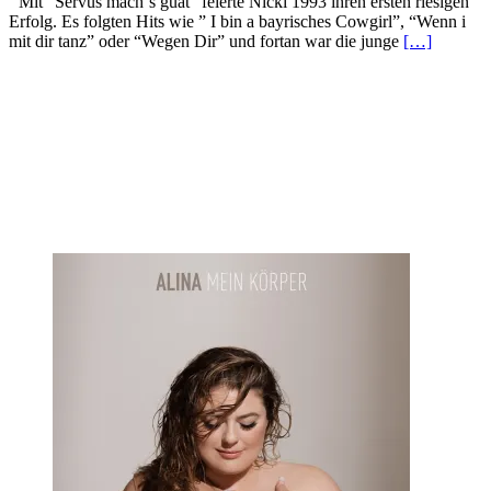
` Mit “Servus mach´s guat” feierte Nicki 1993 ihren ersten riesigen
Erfolg. Es folgten Hits wie ” I bin a bayrisches Cowgirl”, “Wenn i
mit dir tanz” oder “Wegen Dir” und fortan war die junge
[…]