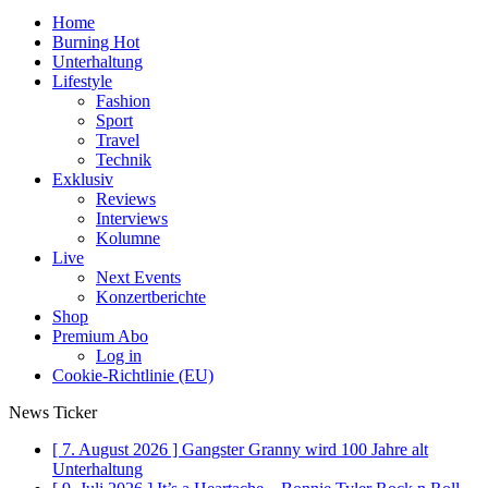
Home
Burning Hot
Unterhaltung
Lifestyle
Fashion
Sport
Travel
Technik
Exklusiv
Reviews
Interviews
Kolumne
Live
Next Events
Konzertberichte
Shop
Premium Abo
Log in
Cookie-Richtlinie (EU)
News Ticker
[ 7. August 2026 ]
Gangster Granny wird 100 Jahre alt
Unterhaltung