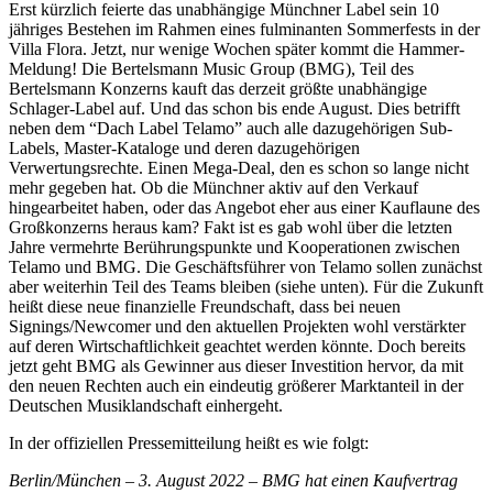
Erst kürzlich feierte das unabhängige Münchner Label sein 10
jähriges Bestehen im Rahmen eines fulminanten Sommerfests in der
Villa Flora. Jetzt, nur wenige Wochen später kommt die Hammer-
Meldung! Die Bertelsmann Music Group (BMG), Teil des
Bertelsmann Konzerns kauft das derzeit größte unabhängige
Schlager-Label auf. Und das schon bis ende August. Dies betrifft
neben dem “Dach Label Telamo” auch alle dazugehörigen Sub-
Labels, Master-Kataloge und deren dazugehörigen
Verwertungsrechte. Einen Mega-Deal, den es schon so lange nicht
mehr gegeben hat. Ob die Münchner aktiv auf den Verkauf
hingearbeitet haben, oder das Angebot eher aus einer Kauflaune des
Großkonzerns heraus kam? Fakt ist es gab wohl über die letzten
Jahre vermehrte Berührungspunkte und Kooperationen zwischen
Telamo und BMG. Die Geschäftsführer von Telamo sollen zunächst
aber weiterhin Teil des Teams bleiben (siehe unten). Für die Zukunft
heißt diese neue finanzielle Freundschaft, dass bei neuen
Signings/Newcomer und den aktuellen Projekten wohl verstärkter
auf deren Wirtschaftlichkeit geachtet werden könnte. Doch bereits
jetzt geht BMG als Gewinner aus dieser Investition hervor, da mit
den neuen Rechten auch ein eindeutig größerer Marktanteil in der
Deutschen Musiklandschaft einhergeht.
In der offiziellen Pressemitteilung heißt es wie folgt:
Berlin/München – 3. August 2022 – BMG hat einen Kaufvertrag