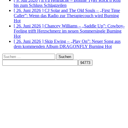
[ 9. Juli 2026 ]
It’s a Heartache – Bonnie Tyler Rock n Roll
bis zum Schluss
Schlagzeilen
[ 26. Juni 2026 ]
CJ Solar and The Old Souls – „First Time
Caller”: Wenn das Radio zur Therapiecouch wird
Burning
Hot
[ 26. Juni 2026 ]
Chancey Williams – „Saddle Up”: Cowboy-
Feeling trifft Herzschmerz im neuen Sommersingle
Burning
Hot
[ 26. Juni 2026 ]
Skip Ewing – „Play On”: Neuer Song aus
dem kommenden Album DRAGONFLY
Burning Hot
Suchen
nach: