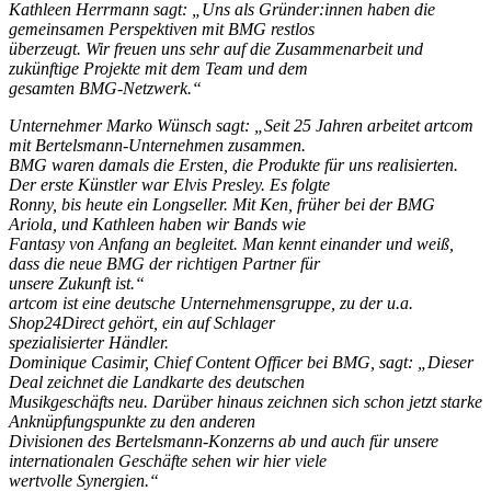
Kathleen Herrmann sagt: „Uns als Gründer:innen haben die
gemeinsamen Perspektiven mit BMG restlos
überzeugt. Wir freuen uns sehr auf die Zusammenarbeit und
zukünftige Projekte mit dem Team und dem
gesamten BMG-Netzwerk.“
Unternehmer Marko Wünsch sagt: „Seit 25 Jahren arbeitet artcom
mit Bertelsmann-Unternehmen zusammen.
BMG waren damals die Ersten, die Produkte für uns realisierten.
Der erste Künstler war Elvis Presley. Es folgte
Ronny, bis heute ein Longseller. Mit Ken, früher bei der BMG
Ariola, und Kathleen haben wir Bands wie
Fantasy von Anfang an begleitet. Man kennt einander und weiß,
dass die neue BMG der richtigen Partner für
unsere Zukunft ist.“
artcom ist eine deutsche Unternehmensgruppe, zu der u.a.
Shop24Direct gehört, ein auf Schlager
spezialisierter Händler.
Dominique Casimir, Chief Content Officer bei BMG, sagt: „Dieser
Deal zeichnet die Landkarte des deutschen
Musikgeschäfts neu. Darüber hinaus zeichnen sich schon jetzt starke
Anknüpfungspunkte zu den anderen
Divisionen des Bertelsmann-Konzerns ab und auch für unsere
internationalen Geschäfte sehen wir hier viele
wertvolle Synergien.“