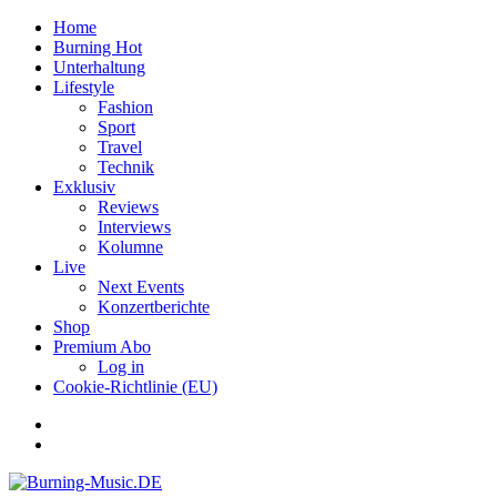
Home
Burning Hot
Unterhaltung
Lifestyle
Fashion
Sport
Travel
Technik
Exklusiv
Reviews
Interviews
Kolumne
Live
Next Events
Konzertberichte
Shop
Premium Abo
Log in
Cookie-Richtlinie (EU)
Facebook
Youtube